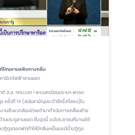
แก้ปัญหามลพิษทางกลิ่น
รสถานีรถไฟฟ้าสามยอด
สันตติ ส.ส. กทม.เขต 1 พระนครป้อมปราบฯ พรรค
ครั้งที่ 14 (สมัยสามัญประจำปีครั้งที่สอง)ใน
กงานสิ่งแวดล้อมช่วยเข้ามาดำเนินการเคลื่อนย้าย
้านประตูสามยอด ซึ่งจุดนี้ จะมีประชาชนที่มารอใช้
งปฏิกูลจอดพักทำให้มีกลิ่นเหม็นและมีน้ำปฏิกูล