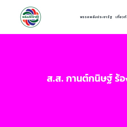
พรรคพลังประชารัฐ
เกี่ยว
ส.ส. กานต์กนิษฐ์ ร