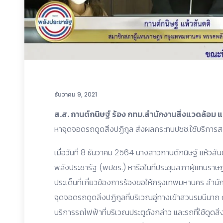
ธันวาคม 9, 2021
ส.ส. กานต์กนิษฐ์ ร้อง กทม.สำนักงานสิ่งแวดล้อม 
หาจุดจอดรถดูดสิ่งปฏิกูล ส่งผลกระทบปชช.ใช้บริกา
เมื่อวันที่ 8 ธันวาคม 2564 นางสาวกานต์กนิษฐ์ แห้ว
พลังประชารัฐ (พปชร.) หารือในที่ประชุมสภาผู้แทนราษฎร 
ประเด็นที่เกี่ยวข้องการร้องขอให้กรุงเทพมหานคร สำนั
จุดจอดรถดูดสิ่งปฏิกูลที่บริเวณอู่ทางเข้าสวนรมนีนาถ ด
บริการรถไฟฟ้าที่บริเวณประตูดังกล่าว และรถที่ใช้ดูดสิ่