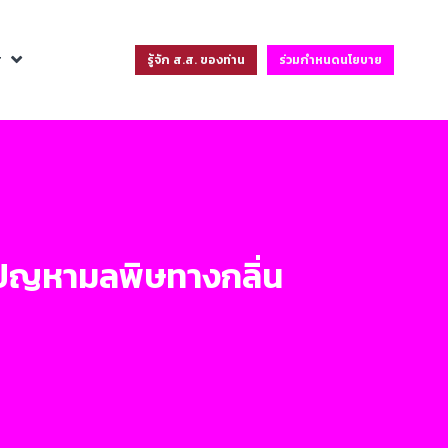
ฐ
รู้จัก ส.ส. ของท่าน
ร่วมกำหนดนโยบาย
้ปัญหามลพิษทางกลิ่น