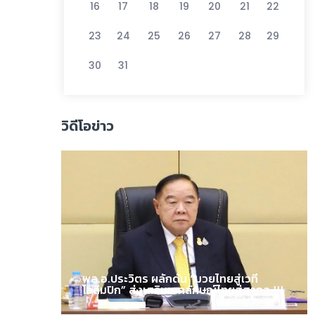
16
17
18
19
20
21
22
23
24
25
26
27
28
29
30
31
วิดีโอข่าว
พล.อ.ประวิตร ผลักดัน “มวยไทยสู่เวที
โอลิมปิก” ส่งเสริมเอกลักษณ์ไทยสู่สากล !!!