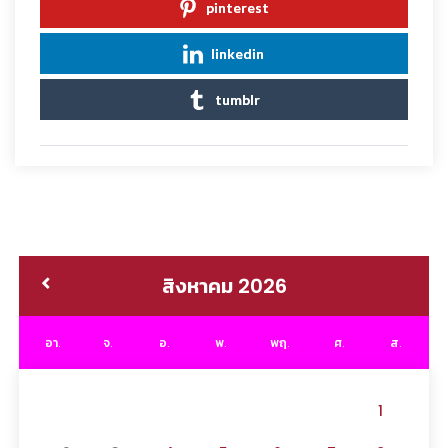
pinterest
linkedin
tumblr
สิงหาคม 2026
อา.
จ.
อ.
พ.
พฤ.
ศ.
ส.
1