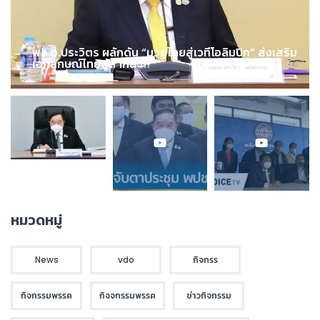
พล.อ.ประวิตร ผลักดัน “มวยไทยสู่เวทีโอลิมปิก” ส่งเสริม
เอกลักษณ์ไทยสู่สากล !!!
หมวดหมู่
News
vdo
กิจกรร
กิจกรรมพรรค
กิจจกรรมพรรค
ข่าวกิจกรรม