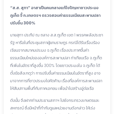
“ส.ส. สุทา” อาสาเป็นคนกลางแก้ไขปัญหาชาวประมง
ภูเก็ต จี้ ก.เกษตรฯ ตรวจสอบค่าธรรมเนียมสะพานปลา
ปรับขึ้น 300%
นายสุทา ประทีป ณ ถลาง ส.ส.ภูเก็ต เขต 1 พรรคพลังประชา
รัฐ หารือในที่ประชุมสภาผู้แทนราษฎร กรณีได้รับเรื่องร้อง
เรียนจากสมาคมประมง จ.ภูเก็ต เรื่องประกาศขึ้นค่า
ธรรมเนียมใหม่ขององค์การสะพานปลา ท่าเทียบเรือ จ.ภูเก็ต
ที่เพิ่มในอัตราที่สูงขึ้น 300% โดยชาวประมงใน จ.ภูเก็ต ได้
ตั้งข้อสังเกตุว่า การปรับขึ้นค่าธรรมเนียมในอัตราที่สูง อาจ
มาจากการที่ชาวประมงไปคัดค้าน เรื่องที่องค์การสะพานปลา
ให้สัมปทานพื้นที่กับภาคเอกชน เพื่อนำไปสร้างอู่ต่อเรือ
ดังนั้น จึงฝากท่านประธานสภาฯ ไปยังกระทรวงเกษตรและ
สหกรณ์ ซึ่งมีหน้าที่กำกับดูแลหน่วยงานดังกล่าว ให้เร่ง