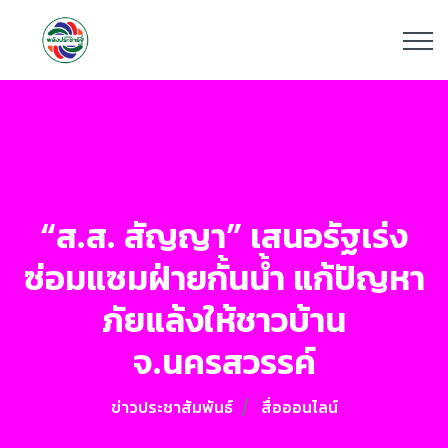
“ส.ส. สัญญา” เสนอรัฐเร่ง
ซ่อมแซมฝ่ายกั้นน้ำ แก้ปัญหา
ภัยแล้งให้ชาวบ้าน
จ.นครสวรรค์
ข่าวประชาสัมพันธ์
สื่อออนไลน์