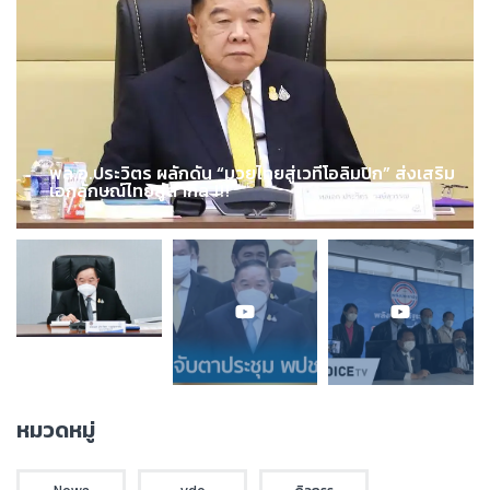
พล.อ.ประวิตร ผลักดัน “มวยไทยสู่เวทีโอลิมปิก” ส่งเสริม
เอกลักษณ์ไทยสู่สากล !!!
หมวดหมู่