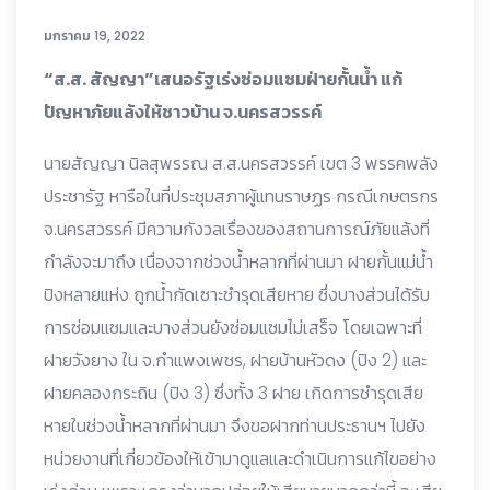
มกราคม 19, 2022
“ส.ส. สัญญา”เสนอรัฐเร่งซ่อมแซมฝ่ายกั้นน้ำ แก้
ปัญหาภัยแล้งให้ชาวบ้าน จ.นครสวรรค์
นายสัญญา นิลสุพรรณ ส.ส.นครสวรรค์ เขต 3 พรรคพลัง
ประชารัฐ หารือในที่ประชุมสภาผู้แทนราษฏร กรณีเกษตรกร
จ.นครสวรรค์ มีความกังวลเรื่องของสถานการณ์ภัยแล้งที่
กำลังจะมาถึง เนื่องจากช่วงน้ำหลากที่ผ่านมา ฝายกั้นแม่น้ำ
ปิงหลายแห่ง ถูกน้ำกัดเซาะชำรุดเสียหาย ซึ่งบางส่วนได้รับ
การซ่อมแซมและบางส่วนยังซ่อมแซมไม่เสร็จ โดยเฉพาะที่
ฝายวังยาง ใน จ.กำแพงเพชร, ฝายบ้านหัวดง (ปิง 2) และ
ฝายคลองกระถิน (ปิง 3) ซึ่งทั้ง 3 ฝาย เกิดการชำรุดเสีย
หายในช่วงน้ำหลากที่ผ่านมา จึงขอฝากท่านประธานฯ ไปยัง
หน่วยงานที่เกี่ยวข้องให้เข้ามาดูแลและดำเนินการแก้ไขอย่าง