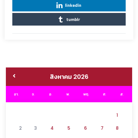
linkedin
tumblr
สิงหาคม 2026
อา.
จ.
อ.
พ.
พฤ.
ศ.
ส.
1
2
3
4
5
6
7
8