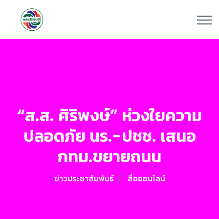
“ส.ส. ศิริพงษ์” ห่วงใยความ
ปลอดภัย นร.-ปชช. เสนอ
กทม.ขยายถนน
ข่าวประชาสัมพันธ์
สื่อออนไลน์