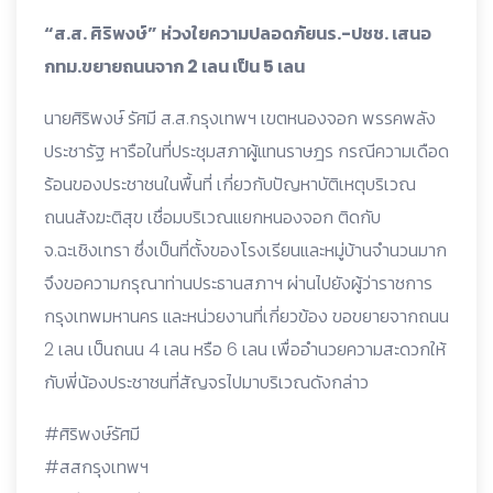
“ส.ส. ศิริพงษ์” ห่วงใยความปลอดภัยนร.-ปชช. เสนอ
กทม.ขยายถนนจาก 2 เลน เป็น 5 เลน
นายศิริพงษ์ รัศมี ส.ส.กรุงเทพฯ เขตหนองจอก พรรคพลัง
ประชารัฐ หารือในที่ประชุมสภาผู้แทนราษฎร กรณีความเดือด
ร้อนของประชาชนในพื้นที่ เกี่ยวกับปัญหาบัติเหตุบริเวณ
ถนนสังฆะติสุข เชื่อมบริเวณแยกหนองจอก ติดกับ
จ.ฉะเชิงเทรา ซึ่งเป็นที่ตั้งของโรงเรียนและหมู่บ้านจำนวนมาก
จึงขอความกรุณาท่านประธานสภาฯ ผ่านไปยังผู้ว่าราชการ
กรุงเทพมหานคร และหน่วยงานที่เกี่ยวข้อง ขอขยายจากถนน
2 เลน เป็นถนน 4 เลน หรือ 6 เลน เพื่ออำนวยความสะดวกให้
กับพี่น้องประชาชนที่สัญจรไปมาบริเวณดังกล่าว
#ศิริพงษ์รัศมี
#สสกรุงเทพฯ