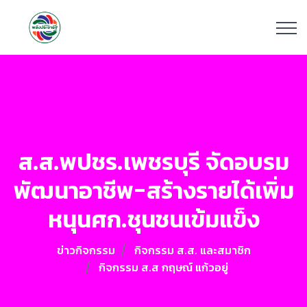
ส.ส.พปชร.เพชรบุรี จัดอบรม
พัฒนาอาชีพ-สร้างรายได้เพิ่ม
หนุนศก.ชุนชนเข้มแข็ง
ข่าวกิจกรรม
กิจกรรม ส.ส. และสมาชิก
กิจกรรม ส.ส กฤษณ์ แก้วอยู่