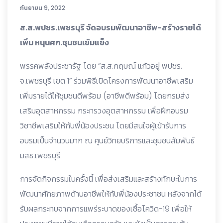
กันยายน 9, 2022
ส.ส.พปชร.เพชรบุรี จัดอบรมพัฒนาอาชีพ-สร้างรายได้
เพิ่ม หนุนศก.ชุนชนเข้มแข็ง
พรรคพลังประชารัฐ โดย “ส.ส.กฤษณ์ แก้วอยู่ พปชร.
จ.เพชรบุรี เขต 1” ร่วมพิธีเปิดโครงการพัฒนาอาชีพเสริม
เพิ่มรายได้ให้ชุมชนดีพร้อม (อาชีพดีพร้อม) โดยกรมส่ง
เสริมอุตสาหกรรม กระทรวงอุตสาหกรรม เพื่อฝึกอบรม
วิชาชีพเสริมให้กับพี่น้องประชน โดยมีสนใจผู้เข้ารับการ
อบรมเป็นจำนวนมาก ณ ศูนย์วิทยบริการและชุมชนสัมพันธ์
มสธ.เพชรบุรี
การจัดกิจกรรมในครั้งนี้ เพื่อส่งเสริมและสร้างทักษะในการ
พัฒนาศักยภาพด้านอาชีพให้กับพี่น้องประชาชน หลังจากได้
รับผลกระทบจากการแพร่ระบาดของเชื้อโควิด-19 เพื่อให้