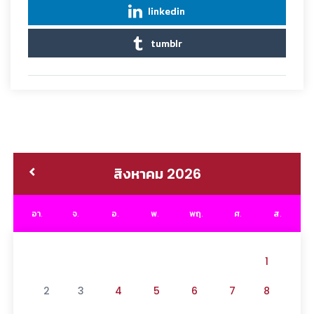
linkedin
tumblr
สิงหาคม 2026
อา.
จ.
อ.
พ.
พฤ.
ศ.
ส.
1
2
3
4
5
6
7
8