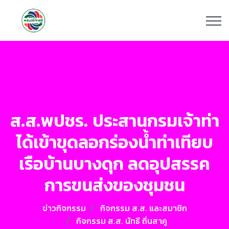
ส.ส.พปชร. ประสานกรมเจ้าท่า
ได้เข้าขุดลอกร่องน้ำท่าเทียบ
เรือบ้านบางดุก ลดอุปสรรค
การขนส่งของชุมชน
ข่าวกิจกรรม
กิจกรรม ส.ส. และสมาชิก
กิจกรรม ส.ส. นัทธี ถิ่นสาคู