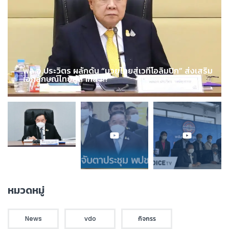
พล.อ.ประวิตร ผลักดัน “มวยไทยสู่เวทีโอลิมปิก” ส่งเสริม
เอกลักษณ์ไทยสู่สากล !!!
หมวดหมู่
News
vdo
กิจกรร