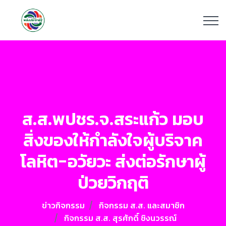
ส.ส.พปชร.จ.สระแก้ว มอบ
สิ่งของให้กำลังใจผู้บริจาค
โลหิต-อวัยวะ ส่งต่อรักษาผู้
ป่วยวิกฤติ
ข่าวกิจกรรม
กิจกรรม ส.ส. และสมาชิก
กิจกรรม ส.ส. สุรศักดิ์ ชิงนวรรณ์