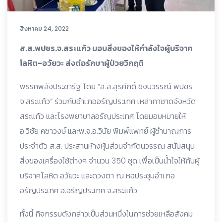
สิงหาคม 24, 2022
ส.ส.พปชร.จ.สระแก้ว มอบสิ่งของให้กำลังใจผู้บริจาค
โลหิต-อวัยวะ ส่งต่อรักษาผู้ป่วยวิกฤติ
พรรคพลังประชารัฐ โดย “ส.ส.สุรศักดิ์ ชิงนวรรณ์ พปชร.
จ.สระแก้ว” ร่วมกับอำเภออรัญประเทศ เหล่ากาชาดจังหวัด
สระแก้ว และโรงพยาบาลอรัญประเทศ โดยมอบหมายให้
อ.วิชัย คชาวงษ์ และพ.จ.อ.วินัย พิมพ์แพทย์ ผู้ชำนาญการ
ประจำตัว ส.ส. ประสานห้างหุ้นส่วนจำกัดนวรรณ สนับสนุน
สิ่งของเครื่องใช้ต่างๆ จำนวน 350 ชุด เพื่อเป็นน้ำใจให้กับผู้
บริจาคโลหิต อวัยวะ และดวงตา ณ หอประชุมอำเภอ
อรัญประเทศ อ.อรัญประเทศ จ.สระแก้ว
ทั้งนี้ กิจกรรมดังกล่าวเป็นส่วนหนึ่งในการช่วยเหลือสังคม