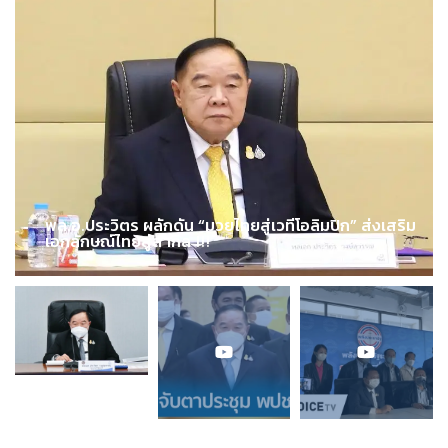
พล.อ.ประวิตร ผลักดัน “มวยไทยสู่เวทีโอลิมปิก” ส่งเสริม
เอกลักษณ์ไทยสู่สากล !!!