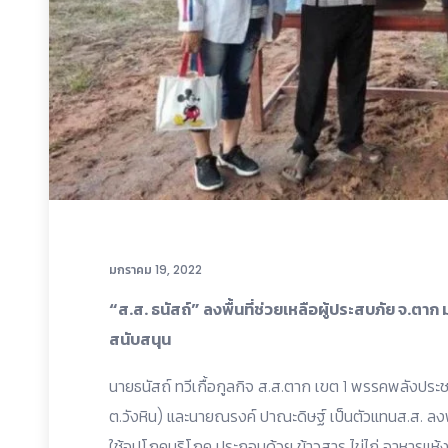
มกราคม 19, 2022
“ส.ส. ธนัสถ์” ลงพื้นที่ช่วยเหลือผู้ประสบภัย จ.ต
สนับสนุน
นายธนัสถ์ ทวีเกื้อกูลกิจ ส.ส.ตาก เขต 1 พรรคพลังประ
ต.วังหิน) และนายณรงค์ ปาณะดิษฐ์ เป็นตัวแทนส.ส. ลงพื้
ใช้อุปโภคบริโภค ประกอบด้วย ข้าวสาร ไข่ไก่ อาหารแห้ง แล