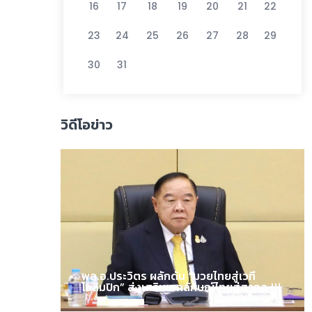
16
17
18
19
20
21
22
23
24
25
26
27
28
29
30
31
วิดีโอข่าว
พล.อ.ประวิตร ผลักดัน “มวยไทยสู่เวที
โอลิมปิก” ส่งเสริมเอกลักษณ์ไทยสู่สากล !!!