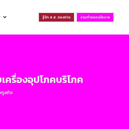
ฐ
รู้จัก ส.ส. ของท่าน
ร่วมกำหนดนโยบาย
บเครื่องอุปโภคบริโภค
อกูลกิจ