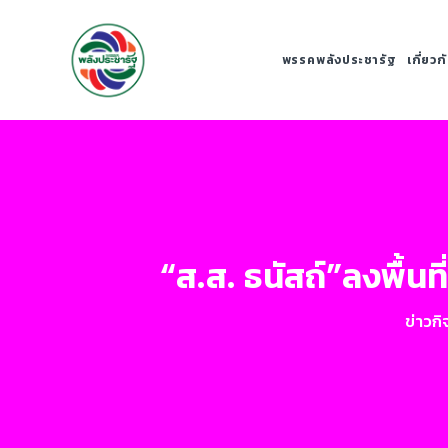
พรรคพลังประชารัฐ
เกี่ยว
“ส.ส. ธนัสถ์”ลงพื้น
ข่าวก