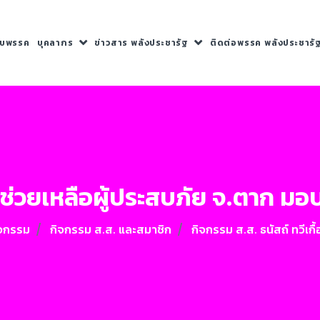
กับพรรค
บุคลากร
ข่าวสาร พลังประชารัฐ
ติดต่อพรรค พลังประชารั
ที่ช่วยเหลือผู้ประสบภัย จ.ตาก มอ
ิจกรรม
กิจกรรม ส.ส. และสมาชิก
กิจกรรม ส.ส. ธนัสถ์ ทวีเกื้