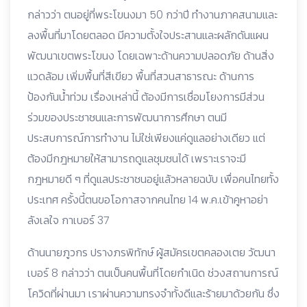
กล่าวว่า ตนอยู่ที่พระโขนงมา 50 กว่าปี ทำงานภาคสนามและ
ลงพื้นที่มาโดยตลอด มีความตั้งใจประสานและผลักดันแผน
พัฒนาเขตพระโขนง โดยเฉพาะด้านความปลอดภัย ด้านสิ่ง
แวดล้อม เพิ่มพื้นที่สีเขียว พื้นที่สวนสาธารณะ ด้านการ
ป้องกันน้ำท่วม เรื่องเหล่านี้ ต้องมีการเชื่อมโยงการมีส่วน
ร่วมของประชาชนและการพัฒนาการศึกษา ตนมี
ประสบการณ์การทำงาน ไม่ใช่เพียงแค่ดูแลอย่างเดียว แต่
ต้องมีกฎหมายให้สามารถดูแลชุมชนได้ เพราะเราจะมี
กฎหมายดี ๆ ที่ดูแลประชาชนอยู่แล้วหลายฉบับ เพื่อคนไทยทั้ง
ประเทศ ครั้งนี้ตนขอโอกาสจากคนไทย 14 พ.ค.เข้าคูหาอย่า
ลังเลใจ กาเบอร์ 37
ด้านนายภูวกร ปรางภรพิทักษ์ ผู้สมัครเขตคลองเตย วัฒนา
เบอร์ 8 กล่าวว่า ตนเป็นคนพื้นที่โดยกำเนิด ช่วงสถานการณ์
โควิดที่ผ่านมา เราผ่านความทรงจำทั้งดีและร้ายมาด้วยกัน ซึ่ง