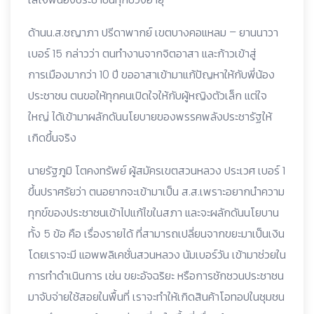
ด้านน.ส.ชญาภา ปรีดาพากย์ เขตบางคอแหลม – ยานนาวา
เบอร์ 15 กล่าวว่า ตนทำงานจากจิตอาสา และก้าวเข้าสู่
การเมืองมากว่า 10 ปี ขออาสาเข้ามาแก้ปัญหาให้กับพี่น้อง
ประชาชน ตนขอให้ทุกคนเปิดใจให้กับผู้หญิงตัวเล็ก แต่ใจ
ใหญ่ ได้เข้ามาผลักดันนโยบายของพรรคพลังประชารัฐให้
เกิดขึ้นจริง
นายรัฐภูมิ โตคงทรัพย์ ผู้สมัครเขตสวนหลวง ประเวศ เบอร์ 1
ขึ้นปราศรัยว่า ตนอยากจะเข้ามาเป็น ส.ส.เพราะอยากนำความ
ทุกข์ของประชาชนเข้าไปแก้ไขในสภา และจะผลักดันนโยบาน
ทั้ง 5 ข้อ คือ เรื่องรายได้ ที่สามารถเปลี่ยนจากขยะมาเป็นเงิน
โดยเราจะมี แอพพลิเคชั่นสวนหลวง นัมเบอร์วัน เข้ามาช่วยใน
การทำดำเนินการ เช่น ขยะอัจฉริยะ หรือการชักชวนประชาชน
มาจับจ่ายใช้สอยในพื้นที่ เราจะทำให้เกิดสินค้าโอทอปในชุมชน