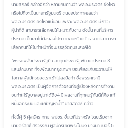
นายสกลธี กล่าวอีกว่า หลายคนถามว่า พล.อ.ประวิตร ยังไหว
หรือไม่ที่จะเป็นนายกรัฐมนตรี ตนขอประกาศเลยว่า
พล.อ.ประวิตร ยังไหวแน่นอน เพราะ พล.อ.ประวิตร มีภาวะ
ผู้นำที่ดี สามารถเลือกคนให้เหมาะกับงาน ดังนั้น คนที่บริหาร
ประเทศ เป็นเขาไม่ต้องลงไปกวาดขยะด้วยตัวเอง แต่สามารถ
เลือกคนที่่ให้ไปทำหน้าที่จะบรรลุวัตถุประสงค์ได้
“พรรคพลังประชารัฐมี กองทุนประชารัฐพัฒนาประเทศ 3
แสนล้านบาท ที่จะพัฒนากรุงเทพฯ ขอเพียงแค่ประชาชนให้
โอกาสผู้สมัครของเราเข้าไปลงมือทำ ซึ่งพรรคเรามี
พล.อ.ประวิตร เป็นผู้จัดการตัวจริงที่อยู่เบื้องหลังการทำงาน
จนทำให้รัฐบาลอยู่มาได้ถึง4 ปี ผลงานที่ทุกคนรู้กันดีก็คือ แก้
หนี้นอกระบบ และแก้ปัญหาน้ำ” นายสกลธี กล่าว
ทั้งนี้ผู้ 5 ผู้สมัคร กทม. พปชร. ขึ้นเวทีปราศรัย โดยเริ่มจาก
นายตรีสิทธิ์ ศิริวรรณ ผู้สมัครเขตพระโขนง บางนา เบอร์ 5