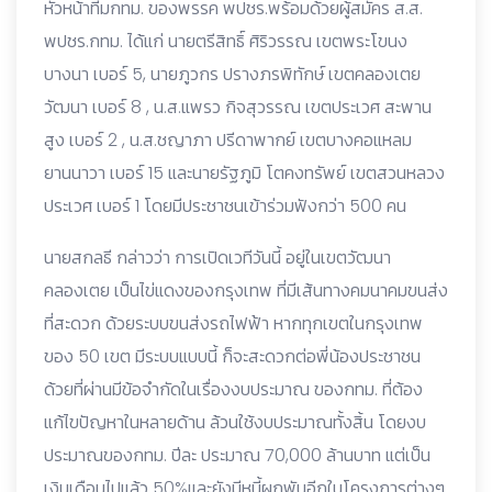
หัวหน้าทีมกทม. ของพรรค พปชร.พร้อมด้วยผู้สมัคร ส.ส.
พปชร.กทม. ได้แก่ นายตรีสิทธิ์ ศิริวรรณ เขตพระโขนง
บางนา เบอร์ 5, นายภูวกร ปรางภรพิทักษ์ เขตคลองเตย
วัฒนา เบอร์ 8 , น.ส.แพรว กิจสุวรรณ เขตประเวศ สะพาน
สูง เบอร์ 2 , น.ส.ชญาภา ปรีดาพากย์ เขตบางคอแหลม
ยานนาวา เบอร์ 15 และนายรัฐภูมิ โตคงทรัพย์ เขตสวนหลวง
ประเวศ เบอร์ 1 โดยมีประชาชนเข้าร่วมฟังกว่า 500 คน
นายสกลธี กล่าวว่า การเปิดเวทีวันนี้ อยู่ในเขตวัฒนา
คลองเตย เป็นไข่แดงของกรุงเทพ ที่มีเส้นทางคมนาคมขนส่ง
ที่สะดวก ด้วยระบบขนส่งรถไฟฟ้า หากทุกเขตในกรุงเทพ
ของ 50 เขต มีระบบแบบนี้ ก็จะสะดวกต่อพี่น้องประชาชน
ด้วยที่ผ่านมีข้อจำกัดในเรื่องงบประมาณ ของกทม. ที่ต้อง
แก้ไขปัญหาในหลายด้าน ล้วนใช้งบประมาณทั้งสิ้น โดยงบ
ประมาณของกทม. ปีละ ประมาณ 70,000 ล้านบาท แต่เป็น
เงินเดือนไปแล้ว 50%และยังมีหนี้ผูกพันอีกในโครงการต่างๆ