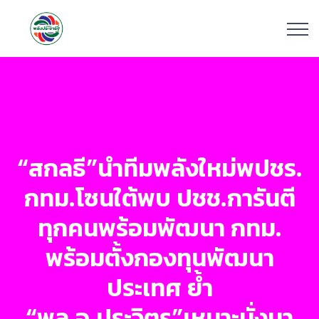
“สกลธี”นำทีมพลังใหม่พปชร.
กทม.โซนใต้พบ ปชช.การันตี
ทุกคนพร้อมพัฒนา กทม.
พร้อมตั้งกองทุนพัฒนา
ประเทศ ย้ำ
“พล.อ.ประวิตร”เหมาะนั่งนา