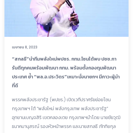
เมษายน 8, 2023
“สกลธี”นำทีมพลังใหม่พปชร. กทม.โซนใต้พบ ปชช.กา
รันตีทุกคนพร้อมพัฒนา กทม. พร้อมตั้งกองทุนพัฒนา
ประเทศ ย้ำ “พล.อ.ประวิตร”เหมาะนั่งนายกฯ มีภาวะผู้นำ
ที่ดี
พรรคพลังประชารัฐ (พปชร.) เปิดเวทีปราศรัยย่อยโซน
กรุงเทพฯ ใต้ “พลังใหม่ พลังกรุงเทพ พลังประชารัฐ”
อุทยานเบญจสิริ เขตคลองเตย กรุงเทพฯนำโดย นายชัยวุฒิ
ธนาคมานุสรณ์ รองหัวหน้าพรรค และนายสกลธี ภัททิยกุล