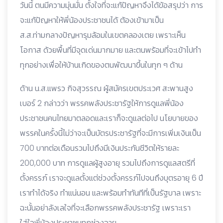
วันนี้ ตนมีความมุ่นมั่น ตั้งใจที่จะแก้ปัญหาจึงได้ข้อสรุปว่า การ
จะแก้ปัญหาให้พี่น้องประชาชนได้ ต้องเข้ามาเป็น
ส.ส.ท่ามกลางปัญหารุมล้อมในเขตคลองเตย เพราะเห็น
โอกาส ด้วยพื้นที่มีจุดเด่นมากมาย และตนพร้อมที่จะเข้าไปทำ
ทุกอย่างเพื่อให้บ้านเกิดของตนพัฒนาขึ้นในทุก ๆ ด้าน
ด้าน น.ส.แพรว กิจสุวรรณ ผู้สมัครเขตประเวศ สะพานสูง
เบอร์ 2 กล่าวว่า พรรคพลังประชารัฐให้การดูแลพี่น้อง
ประชาชนคนไทยมาตลอดและเราก็จะดูแลต่อไป นโยบายของ
พรรคในครั้งนี้ไม่ว่าจะเป็นบัตรประชารัฐที่จะมีการเพิ่มเงินเป็น
700 บาทต่อเดือนรวมไปถึงมีเงินประกันชีวิตให้รายละ
200,000 บาท การดูแลผู้สูงอายุ รวมไปถึงการดูแลสตรีที่
ตั้งครรภ์ เราจะดูแลตั้งแต่ช่วงตั้งครรภ์ไปจนถึงบุตรอายุ 6 ปี
เราทำได้จริง ทำแน่นอน และพร้อมทำทันทีที่เป็นรัฐบาล เพราะ
ฉะนั้นอย่าลังเลใจที่จะเลือกพรรคพลังประชารัฐ เพราะเรา
ใส่ใจพี่น้องประชาชนทุกช่วงอายุ