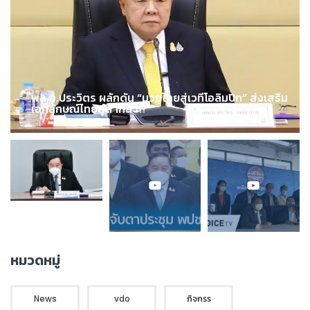
พล.อ.ประวิตร ผลักดัน “มวยไทยสู่เวทีโอลิมปิก” ส่งเสริม
เอกลักษณ์ไทยสู่สากล !!!
หมวดหมู่
News
vdo
กิจกรร