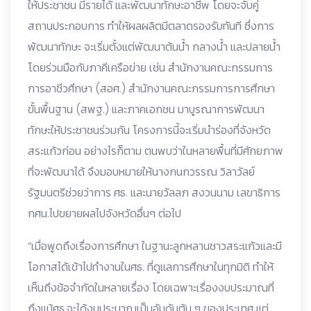
ให้ประชาชน มีรายได้ และพัฒนาทักษะอาชีพ โดยจะจับคู่
สถานประกอบการ ทำให้ผลผลิตมีตลาดรองรับทันที ซึ่งการ
พัฒนาทักษะ จะเริ่มตั้งแต่พัฒนาต้นน้ำ กลางน้ำ และปลายน้ำ
โดยร่วมมือกับภาคีเครือข่าย เช่น สำนักงานคณะกรรมการ
การอาชีวศึกษา (สอศ.) สำนักงานคณะกรรมการการศึกษา
ขั้นพื้นฐาน (สพฐ.) และภาคเอกชน มาบูรณาการพัฒนา
ทักษะให้ประชาชนร่วมกัน โครงการนี้จะเริ่มนำร่องที่จังหวัด
สระแก้วก่อน อย่างไรก็ตาม ตนพบว่าในหลายพื้นที่มีศักยภาพ
ที่จะพัฒนาได้ จึงมอบหมายให้นางกนกวรรณ วิลาวัลย์
รัฐมนตรีช่วยว่าการ ศธ. และนายวัลลภ สงวนนาม เลขาธิการ
กศน.ไปขยายผลไปจังหวัดอื่นๆ ต่อไป
“เมื่อพูดถึงเรื่องการศึกษา ในฐานะลูกหลานชาวสระแก้วและมี
โอกาสได้เข้าไปทำงานในศธ. ที่ดูแลการศึกษาในทุกมิติ ทำให้
เห็นถึงข้อจำกัดในหลายเรื่อง โดยเฉพาะเรื่องงบประมาณที่
ถึงแม้ศธ.จะได้งบประมาณเป็นอันดับต้น ๆ ของประเทศ แต่