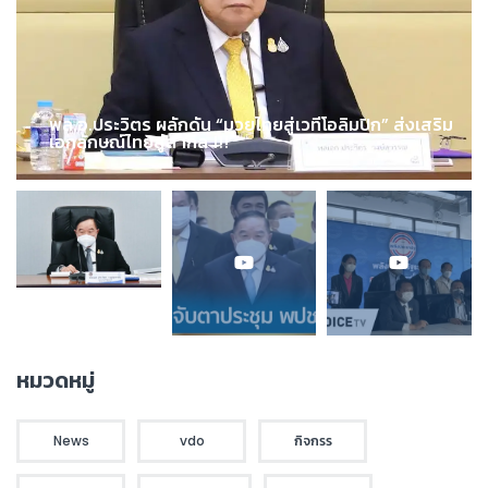
พล.อ.ประวิตร ผลักดัน “มวยไทยสู่เวทีโอลิมปิก” ส่งเสริม
เอกลักษณ์ไทยสู่สากล !!!
หมวดหมู่
News
vdo
กิจกรร