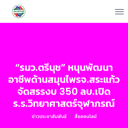
“รมว.ตรีนุช” หนุนพัฒนา
อาชีพด้านสมุนไพรจ.สระแก้ว
จัดสรรงบ 350 ลบ.เปิด
ร.ร.วิทยาศาสตร์จุฬาภรณ์
ข่าวประชาสัมพันธ์
สื่อออนไลน์