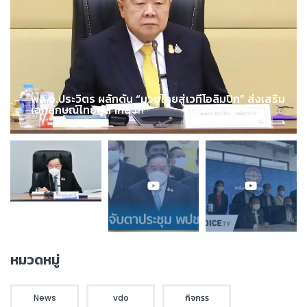
พล.อ.ประวิตร ผลักดัน “มวยไทยสู่เวทีโอลิมปิก” ส่งเสริม
เอกลักษณ์ไทยสู่สากล !!!
หมวดหมู่
News
vdo
กิจกรร