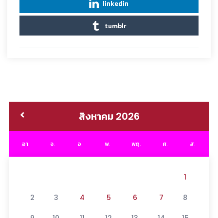
linkedin
tumblr
สิงหาคม 2026
อา.
จ.
อ.
พ.
พฤ.
ศ.
ส.
1
2
3
4
5
6
7
8
9
10
11
12
13
14
15