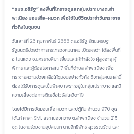
“รมช.อธิรัฐ” ลงพื้นที่โคราชดูแลกลุ่มเปราะบางต.สำ
พะเนียง มอบเสื้อ-หมวก เพื่อใช้ในชีวิตประจำวันกระจาย
ทั่วถึงในชุมชน
วันเสาร์ที่ 26 กุมภาพันธ์ 2565 ดร.อธิรัฐ รัตนเศรษฐ
รัฐมนตรีช่วยว่าการกระทรวงคมนาคม เปิดเผยว่า ได้ลงพื้นที่
อ.โนนแดง จ.นครราชสีมา เยี่ยมและให้กำลังใจ ผู้สูงอายุ ผู้
พิการ และผู้ด้อยโอกาสใน 7 พื้นที่ตำบล สำพะเนียง เพื่อ
กระจายความช่วยเหลือให้ชุมชนอย่างทั่วถึง ซึงกลุ่มคนเหล่านี้
ต้องได้รับการดูแลเป็นพิเศษ เพราะอยู่ในกลุ่มเปราะบาง และมี
ความเสี่ยงต่อการติดเชื้อไวรัสโควิด-19
โดยได้มีการจัดมอบเสื้อ หมวก และปฏิทิน จำนวน 970 ชุด
ได้แก่ ศาลา SML สระหนองหวาย ต.สำพะเนียง จำนวน 215
ชุด ในงานร่วมงานอุปสมบท นายอิทธิพัทธ์ สุวรรณรัตน์ และ