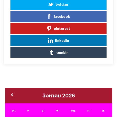
twitter
facebook
pinterest
linkedin
tumblr
สิงหาคม 2026
อา.
จ.
อ.
พ.
พฤ.
ศ.
ส.