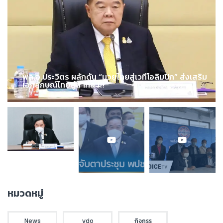
พล.อ.ประวิตร ผลักดัน “มวยไทยสู่เวทีโอลิมปิก” ส่งเสริม
เอกลักษณ์ไทยสู่สากล !!!
หมวดหมู่
News
vdo
กิจกรร