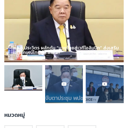
พล.อ.ประวิตร ผลักดัน “มวยไทยสู่เวทีโอลิมปิก” ส่งเสริม
เอกลักษณ์ไทยสู่สากล !!!
หมวดหมู่