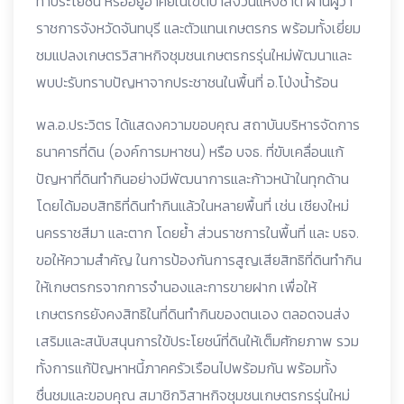
ทำประโยชน์ หรืออยู่อาศัยในเขตป่าสงวนแห่งชาติ ผ่านผู้ว่า
ราชการจังหวัดจันทบุรี และตัวแทนเกษตรกร พร้อมทั้งเยี่ยม
ชมแปลงเกษตรวิสาหกิจชุมชนเกษตรกรรุ่นใหม่พัฒนาและ
พบปะรับทราบปัญหาจากประชาชนในพื้นที่ อ.โป่งน้ำร้อน
พล.อ.ประวิตร ได้แสดงความขอบคุณ สถาบันบริหารจัดการ
ธนาคารที่ดิน (องค์การมหาชน) หรือ บจธ. ที่ขับเคลื่อนแก้
ปัญหาที่ดินทำกินอย่างมีพัฒนาการและก้าวหน้าในทุกด้าน
โดยได้มอบสิทธิที่ดินทำกินแล้วในหลายพื้นที่ เช่น เชียงใหม่
นครราชสีมา และตาก โดยย้ำ ส่วนราชการในพื้นที่ และ บธจ.
ขอให้ความสำคัญ ในการป้องกันการสูญเสียสิทธิที่ดินทำกิน
ให้เกษตรกรจากการจำนองและการขายฝาก เพื่อให้
เกษตรกรยังคงสิทธิในที่ดินทำกินของตนเอง ตลอดจนส่ง
เสริมและสนับสนุนการใข้ประโยชน์ที่ดินให้เต็มศักยภาพ รวม
ทั้งการแก้ปัญหาหนี้ภาคครัวเรือนไปพร้อมกัน พร้อมทั้ง
ชื่นชมและขอบคุณ สมาชิกวิสาหกิจชุมชนเกษตรกรรุ่นใหม่