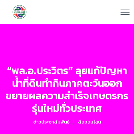
“พล.อ.ประวิตร” ลุยแก้ปัญหา
น้ำที่ดินทำกินภาคตะวันออก
ขยายผลความสำเร็จเกษตรกร
รุ่นใหม่ทั่วประเทศ
ข่าวประชาสัมพันธ์
สื่อออนไลน์