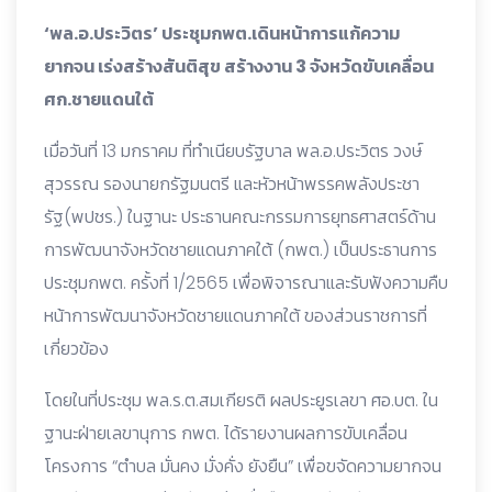
‘พล.อ.ประวิตร’ ประชุมกพต.เดินหน้าการแก้ความ
ยากจน เร่งสร้างสันติสุข สร้างงาน 3 จังหวัดขับเคลื่อน
ศก.ชายแดนใต้
เมื่อวันที่ 13 มกราคม ที่ทำเนียบรัฐบาล พล.อ.ประวิตร วงษ์
สุวรรณ รองนายกรัฐมนตรี และหัวหน้าพรรคพลังประชา
รัฐ(พปชร.) ในฐานะ ประธานคณะกรรมการยุทธศาสตร์ด้าน
การพัฒนาจังหวัดชายแดนภาคใต้ (กพต.) เป็นประธานการ
ประชุมกพต. ครั้งที่ 1/2565 เพื่อพิจารณาและรับฟังความคืบ
หน้าการพัฒนาจังหวัดชายแดนภาคใต้ ของส่วนราชการที่
เกี่ยวข้อง
โดยในที่ประชุม พล.ร.ต.สมเกียรติ ผลประยูรเลขา ศอ.บต. ใน
ฐานะฝ่ายเลขานุการ กพต. ได้รายงานผลการขับเคลื่อน
โครงการ “ตำบล มั่นคง มั่งคั่ง ยังยืน” เพื่อขจัดความยากจน