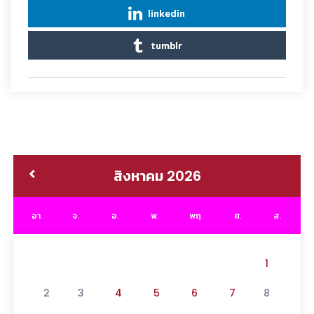
linkedin
tumblr
สิงหาคม 2026
อา.
จ.
อ.
พ.
พฤ.
ศ.
ส.
1
2
3
4
5
6
7
8