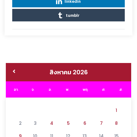
linkedin
tumblr
สิงหาคม 2026
อา.
จ.
อ.
พ.
พฤ.
ศ.
ส.
1
2
3
4
5
6
7
8
9
10
11
12
13
14
15