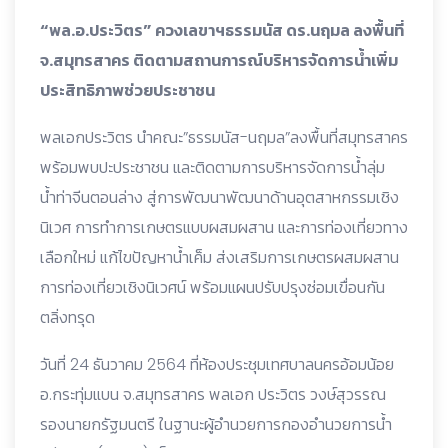
“พล.อ.ประวิตร” ควงเลขาฯธรรมนัส ดร.นฤมล ลงพื้นที่
จ.สมุทรสาคร ติดตามสถานการณ์บริหารจัดการน้ำเพิ่ม
ประสิทธิภาพช่วยประชาชน
พลเอกประวิตร นำคณะ”ธรรมนัส-นฤมล”ลงพื้นที่สมุทรสาคร
พร้อมพบปะประชาชน และติดตามการบริหารจัดการน้ำลุ่ม
น้ำท่าจีนตอนล่าง สู่การพัฒนาพัฒนาด้านอุตสาหกรรมเชิง
นิเวศ การทำการเกษตรแบบผสมผสาน และการท่องเที่ยวทาง
เลือกใหม่ แก้ไขปัญหาน้ำเค็ม ส่งเสริมการเกษตรผสมผสาน
การท่องเที่ยวเชิงนิเวศน์ พร้อมแผนปรับปรุงซ่อมเขื่อนกัน
ตลิ่งทรุด
วันที่ 24 ธันวาคม 2564 ที่ห้องประชุมเทศบาลนครอ้อมน้อย
อ.กระทุ่มแบน จ.สมุทรสาคร พลเอก ประวิตร วงษ์สุวรรณ
รองนายกรัฐมนตรี ในฐานะผู้อำนวยการกองอำนวยการน้ำ