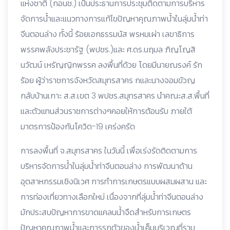
แห่งชาติ (กอนช.) เป็นประธานการประชุมติดตามการบริหาร
จัดการน้ำและแนวทางการแก้ไขปัญหาคุณภาพน้ำในลุ่มน้ำท่า
จีนตอนล่าง ทั้งนี้ ร้อยเอกธรรมนัส พรหมเผ่า เลขาธิการ
พรรคพลังประชารัฐ (พปชร.)และ ศ.ดร.นฤมล ภิญโญสิ
นวัฒน์ เหรัญญิกพรรค ลงพื้นที่ด้วย โดยมีนายณรงค์ รัก
ร้อย ผู้ว่าราชการจังหวัดสมุทรสาคร กและนางจอมขัวญ
กลับบ้านเกาะ ส.ส.เขต 3 พปชร.สมุทรสาคร นำคณะส.ส.พื้นที่
และตัวแทนส่วนราชการต่างๆคอยให้การต้อนรับ ภายใต้
มาตรการป้องกันโควิด-19 เคร่งครัด
การลงพื้นที่ จ.สมุทรสาคร ในวันนี้ เพื่อเร่งรัดติดตามการ
บริหารจัดการน้ำในลุ่มน้ำท่าจีนตอนล่าง การพัฒนาด้าน
อุตสาหกรรมเชิงนิเวศ การทำการเกษตรแบบผสมผสาน และ
การท่องเที่ยวทางเลือกใหม่ เนื่องจากที่ลุ่มน้ำท่าจีนตอนล่าง
มักประสบปัญหาการขาดแคลนน้ำจืดสำหรับการเกษตร
ปัญหาคุณภาพน้ำและการรุกตัวของน้ำเค็มบริเวณที่ราบ