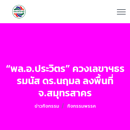
“พล.อ.ประวิตร” ควงเลขาฯธร
รมนัส ดร.นฤมล ลงพื้นที่
จ.สมุทรสาคร
ข่าวกิจกรรม
กิจกรรมพรรค