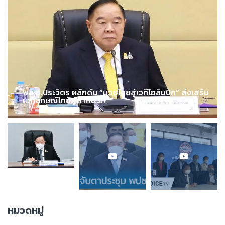
พล.อ.ประวิตร ผลักดัน “มวยไทยสู่เวทีโอลิมปิก” ส่งเสริม
เอกลักษณ์ไทยสู่สากล !!!
หมวดหมู่