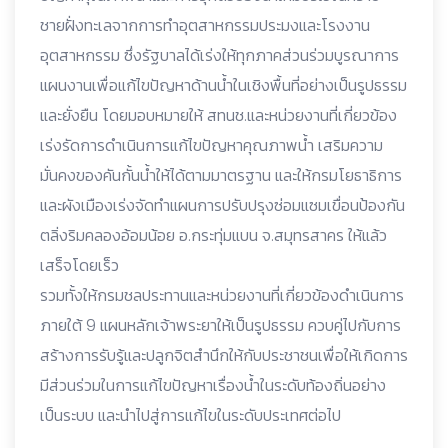
ชายฝั่งทะเลจากการทำอุตสาหกรรมประมงและโรงงาน
อุตสาหกรรม ซึ่งรัฐบาลได้เร่งให้ทุกภาคส่วนร่วมบูรณาการ
แผนงานเพื่อแก้ไขปัญหาด้านน้ำในเชิงพื้นที่อย่างเป็นรูปธรรม
และยั่งยืน โดยมอบหมายให้ สทนช.และหน่วยงานที่เกี่ยวข้อง
เร่งรัดการดำเนินการแก้ไขปัญหาคุณภาพน้ำ เสริมความ
มั่นคงของคันกั้นน้ำให้ได้ตามมาตรฐาน และให้กรมโยธาธิการ
และผังเมืองเร่งจัดทำแผนการปรับปรุงซ่อมแซมเขื่อนป้องกัน
ตลิ่งริมคลองอ้อมน้อย อ.กระทุ่มแบน จ.สมุทรสาคร ให้แล้ว
เสร็จโดยเร็ว
รวมทั้งให้กรมชลประทานและหน่วยงานที่เกี่ยวข้องดำเนินการ
ภายใต้ 9 แผนหลักเจ้าพระยาให้เป็นรูปธรรม ควบคู่ไปกับการ
สร้างการรับรู้และปลูกจิตสำนึกให้กับประชาชนเพื่อให้เกิดการ
มีส่วนร่วมในการแก้ไขปัญหาเรื่องน้ำในระดับท้องถิ่นอย่าง
เป็นระบบ และนำไปสู่การแก้ไขในระดับประเทศต่อไป