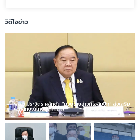
วิดีโอข่าว
พล.อ.ประวิตร ผลักดัน “มวยไทยสู่เวทีโอลิมปิก” ส่งเสริม
เอกลักษณ์ไทยสู่สากล !!!