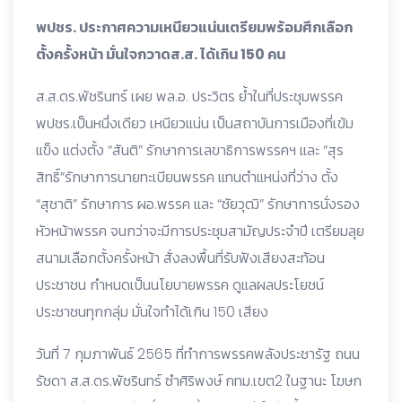
พปชร. ประกาศความเหนียวแน่นเตรียมพร้อมศึกเลือก
ตั้งครั้งหน้า มั่นใจกวาดส.ส. ได้เกิน 150 คน
ส.ส.ดร.พัชรินทร์ เผย พล.อ. ประวิตร ย้ำในที่ประชุมพรรค
พปชร.เป็นหนึ่งเดียว เหนียวแน่น เป็นสถาบันการเมืองที่เข้ม
แข็ง แต่งตั้ง “สันติ” รักษาการเลขาธิการพรรคฯ และ “สุร
สิทธิ์”รักษาการนายทะเบียนพรรค แทนตำแหน่งที่ว่าง ตั้ง
“สุชาติ” รักษาการ ผอ.พรรค และ “ชัยวุฒิ” รักษาการนั่งรอง
หัวหน้าพรรค จนกว่าจะมีการประชุมสามัญประจำปี เตรียมลุย
สนามเลือกตั้งครั้งหน้า สั่งลงพื้นที่รับฟังเสียงสะท้อน
ประชาชน กำหนดเป็นนโยบายพรรค ดูแลผลประโยชน์
ประชาชนทุกกลุ่ม มั่นใจทำได้เกิน 150 เสียง
วันที่ 7 กุมภาพันธ์ 2565 ที่ทำการพรรคพลังประชารัฐ ถนน
รัชดา ส.ส.ดร.พัชรินทร์ ซำศิริพงษ์ กทม.เขต2 ในฐานะ โฆษก