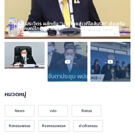
พล.อ.ประวิตร ผลักดัน “มวยไทยสู่เวทีโอลิมปิก” ส่งเสริม
เอกลักษณ์ไทยสู่สากล !!!
หมวดหมู่
News
vdo
กิจกรร
กิจกรรมพรรค
กิจจกรรมพรรค
ข่าวกิจกรรม