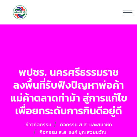
พปชร. นครศรีธรรมราช
ลงพื้นที่รับฟังปัญหาพ่อค้า
แม่ค้าตลาดท่าม้า สู่การแก้ไข
เพื่อยกระดับการกินดีอยู่ดี
ข่าวกิจกรรม
กิจกรรม ส.ส. และสมาชิก
กิจกรรม ส.ส. รงค์ บุญสวยขวัญ