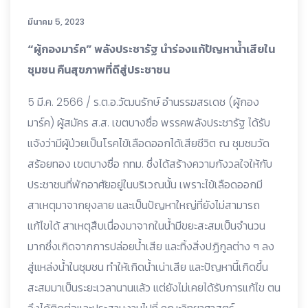
มีนาคม 5, 2023
“ผู้กองมาร์ค” พลังประชารัฐ นำร่องแก้ปัญหาน้ำเสียใน
ชุมชน คืนสุขภาพที่ดีสู่ประชาชน
5 มี.ค. 2566 / ร.ต.อ.วัฒนรักษ์ อำนรรฆสรเดช (ผู้กอง
มาร์ค) ผู้สมัคร ส.ส. เขตบางซื่อ พรรคพลังประชารัฐ ได้รับ
แจ้งว่ามีผู้ป่วยเป็นโรคไข้เลือดออกได้เสียชีวิต ณ ชุมชมวัด
สร้อยทอง เขตบางซื่อ กทม. ซึ่งได้สร้างความกังวลใจให้กับ
ประชาชนที่พักอาศัยอยู่ในบริเวณนั้น เพราะไข้เลือดออกมี
สาเหตุมาจากยุงลาย และเป็นปัญหาใหญ่ที่ยังไม่สามารถ
แก้ไขได้ สาเหตุสืบเนื่องมาจากในน้ำมีขยะสะสมเป็นจำนวน
มากซึ่งเกิดจากการปล่อยน้ำเสีย และทิ้งสิ่งปฏิกูลต่าง ๆ ลง
สู่แหล่งน้ำในชุมชน ทำให้เกิดน้ำเน่าเสีย และปัญหานี้เกิดขึ้น
สะสมมาเป็นระยะเวลานานแล้ว แต่ยังไม่เคยได้รับการแก้ไข ตน