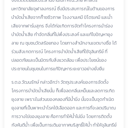
จึงได้ติดต่อและประสานงานไปที่ คณะวิทยาศาสตร์
มหาวิทยาลัยจุฬาลงกรณ์ ซึ่งมีประสบการณ์ในด้านของการ
บำบัดน้ำเสียจากก๊าซชีวภาพ โรงงานเคมี ปิโตรเคมี และน้ำ
เสียจากฟาร์มสุกร จึงได้ก่อเกิดการจัดทำโครงการนำร่อง
บำบัดน้ำเสีย กำจัดกลิ่นที่ไม่พึ่งประสงค์ และแก้ไขปัญหายุง
ลาย ณ ชุมชนวัดสร้อยทอง โดยทางสำนักงานเขตบางซื่อ ได้
ร่วมสังเกตการณ์ โครงการบำบัดน้ำเสียที่ใช้จุลินทรีย์ ที่
ปลอดภัยและเป็นมิตรกับสิ่งแวดล้อม เพื่อประโยชน์ของ
ประชาชนในชุมชนในการแก้ปัญหาระยะยาวอย่างยั่งยืน
ร.ต.อ.วัฒนรักษ์ กล่าวอีกว่า วัตถุประสงค์ของการจัดตั้ง
โครงการบำบัดน้ำเสียนั้น ก็เพื่อลดกลิ่นเหม็นและลดการเกิด
ยุงลาย เพราะในส่วนของคลองที่มีน้ำนิ่ง นั้นจะเป็นจุดกำเนิด
ยุงลายที่เป็นพาหะนำโรคไข้เลือดออก และการที่จะลดปริมาณ
การวางไข่ของยุงลาย คือการทำให้น้ำไม่นิ่ง โดยการติดตั้ง
กังหันตีน้ำ เพื่อเป็นการเติมอากาศบริสุทธิ์ให้น้ำ ทำให้จุลินทรีย์