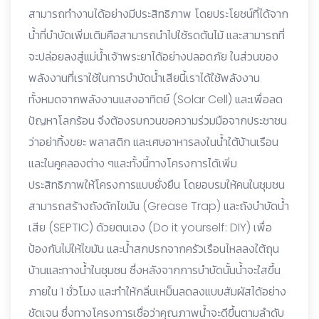
สามารถทำงานได้อย่างมีประสิทธิภาพ โดยประโยชน์ที่ได้จาก
น้ำที่บำบัดเพิ่มเติมคือสามารถนำไปใช้รดต้นไม้ และสามารถที่
จะปล่อยลงสู่แม่น้ำเจ้าพระยาได้อย่างปลอดภัย ในส่วนของ
พลังงานที่เราใช้ในการบำบัดน้ำเสียนี้เราได้ใช้พลังงาน
ทั้งหมดจากพลังงานแสงอาทิตย์ (Solar Cell) และเพื่อลด
ปัญหาโลกร้อน จึงต้องรบกวนขอความร่วมมือจากประชาชน
ว่าอย่าทิ้งขยะ พลาสติก และเศษอาหารลงในน้ำใต้บ้านเรือน
และในคูคลองต่าง ๆและทั้งนี้ทางโครงการได้เพิ่ม
ประสิทธิภาพให้โครงการแบบยั่งยืน โดยอบรมให้คนในชุมชน
สามารถสร้างถังดักไขมัน (Grease Trap) และถังบำบัดน้ำ
เสีย (SEPTIC) ด้วยตนเอง (Do it yourself: DIY) เพื่อ
ป้องกันไม่ให้ไขมัน และน้ำสกปรกจากครัวเรือนไหลลงใต้ถุน
บ้านและทางน้ำในชุมชน ซึ่งหลังจากการบำบัดนั้นน้ำจะใสขึ้น
ภายใน 1 ชั่วโมง และทำให้กลิ่นเหม็นลดลงแบบสัมผัสได้อย่าง
ชัดเจน ซึ่งทางโครงการเชื่อว่าคุณภาพน้ำจะดีขึ้นตามลำดับ