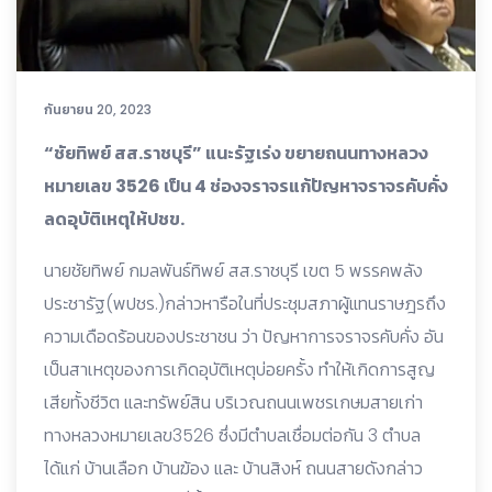
กันยายน 20, 2023
“ชัยทิพย์ สส.ราชบุรี” แนะรัฐเร่ง ขยายถนนทางหลวง
หมายเลข 3526 เป็น 4 ช่องจราจรแก้ปัญหาจราจรคับคั่ง
ลดอุบัติเหตุให้ปชข.
นายชัยทิพย์ กมลพันธ์ทิพย์ สส.ราชบุรี เขต 5 พรรคพลัง
ประชารัฐ(พปชร.)กล่าวหารือในที่ประชุมสภาผู้แทนราษฎรถึง
ความเดือดร้อนของประชาชน ว่า ปัญหาการจราจรคับคั่ง อัน
เป็นสาเหตุของการเกิดอุบัติเหตุบ่อยครั้ง ทำให้เกิดการสูญ
เสียทั้งชีวิต และทรัพย์สิน บริเวณถนนเพชรเกษมสายเก่า
ทางหลวงหมายเลข3526 ซึ่งมีตำบลเชื่อมต่อกัน 3 ตำบล
ได้แก่ บ้านเลือก บ้านฆ้อง และ บ้านสิงห์ ถนนสายดังกล่าว