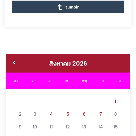
tumblr
สิงหาคม 2026
อา.
จ.
อ.
พ.
พฤ.
ศ.
ส.
1
2
3
4
5
6
7
8
9
10
11
12
13
14
15