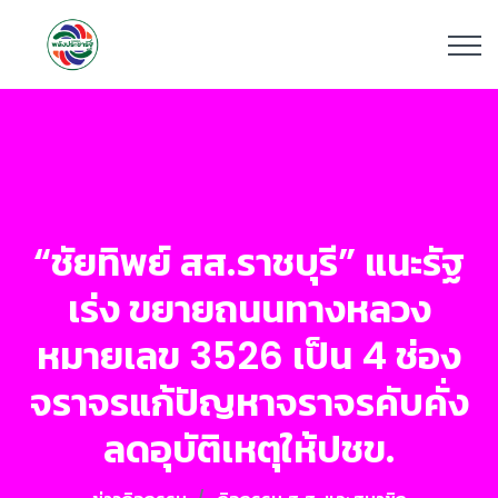
“ชัยทิพย์ สส.ราชบุรี” แนะรัฐ
เร่ง ขยายถนนทางหลวง
หมายเลข 3526 เป็น 4 ช่อง
จราจรแก้ปัญหาจราจรคับคั่ง
ลดอุบัติเหตุให้ปชข.