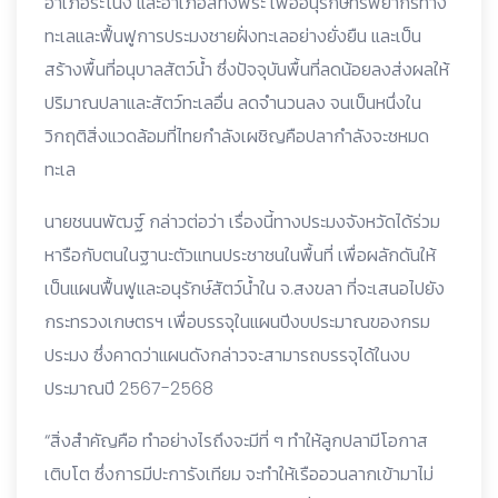
อำเภอระโนง และอำเภอสทิงพระ เพื่ออนุรักษ์ทรัพยากรทาง
ทะเลและฟื้นฟูการประมงชายฝั่งทะเลอย่างยั่งยืน และเป็น
สร้างพื้นที่อนุบาลสัตว์น้ำ ซึ่งปัจจุบันพื้นที่ลดน้อยลงส่งผลให้
ปริมาณปลาและสัตว์ทะเลอื่น ลดจำนวนลง จนเป็นหนึ่งใน
วิกฤติสิ่งแวดล้อมที่ไทยกำลังเผชิญคือปลากำลังจะชหมด
ทะเล
นายชนนพัฒฐ์ กล่าวต่อว่า เรื่องนี้ทางประมงจังหวัดได้ร่วม
หารือกับตนในฐานะตัวแทนประชาชนในพื้นที่ เพื่อผลักดันให้
เป็นแผนฟื้นฟูและอนุรักษ์สัตว์น้ำใน จ.สงขลา ที่จะเสนอไปยัง
กระทรวงเกษตรฯ เพื่อบรรจุในแผนปีงบประมาณของกรม
ประมง ซึ่งคาดว่าแผนดังกล่าวจะสามารถบรรจุได้ในงบ
ประมาณปี 2567-2568
“สิ่งสำคัญคือ ทำอย่างไรถึงจะมีที่ ๆ ทำให้ลูกปลามีโอกาส
เติบโต ซึ่งการมีปะการังเทียม จะทำให้เรืออวนลากเข้ามาไม่