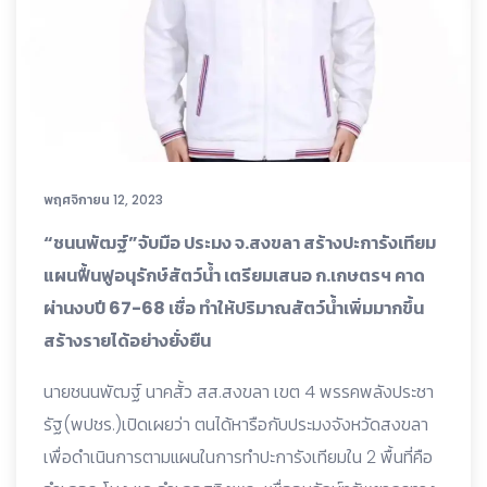
พฤศจิกายน 12, 2023
“ชนนพัฒฐ์”จับมือ ประมง จ.สงขลา สร้างปะการังเทียม
แผนฟื้นฟูอนุรักษ์สัตว์น้ำ เตรียมเสนอ ก.เกษตรฯ คาด
ผ่านงบปี 67-68 เชื่อ ทำให้ปริมาณสัตว์น้ำเพิ่มมากขึ้น
สร้างรายได้อย่างยั่งยืน
นายชนนพัฒฐ์ นาคสั้ว สส.สงขลา เขต 4 พรรคพลังประชา
รัฐ(พปชร.)เปิดเผยว่า ตนได้หารือกับประมงจังหวัดสงขลา
เพื่อดำเนินการตามแผนในการทำปะการังเทียมใน 2 พื้นที่คือ