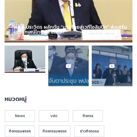
พล.อ.ประวิตร ผลักดัน “มวยไทยสู่เวทีโอลิมปิก” ส่งเสริม
เอกลักษณ์ไทยสู่สากล !!!
หมวดหมู่
News
vdo
กิจกรร
กิจกรรมพรรค
กิจจกรรมพรรค
ข่าวกิจกรรม