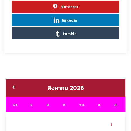
pinterest
linkedin
tumblr
สิงหาคม 2026
อา.
จ.
อ.
พ.
พฤ.
ศ.
ส.
1