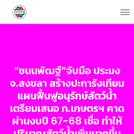
“ชนนพัฒฐ์”จับมือ ประมง
จ.สงขลา สร้างปะการังเทียม
แผนฟื้นฟูอนุรักษ์สัตว์น้ำ
เตรียมเสนอ ก.เกษตรฯ คาด
ผ่านงบปี 67-68 เชื่อ ทำให้
ปริมาณสัตว์น้ำเพิ่มมากขึ้น