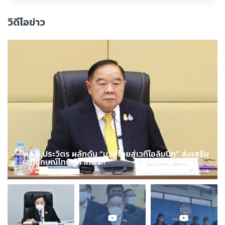
วิดีโอข่าว
พล.อ.ประวิตร ผลักดัน “มวยไทยสู่เวทีโอลิมปิก” ส่งเสริม
เอกลักษณ์ไทยสู่สากล !!!