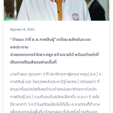
มิถุนายน 14, 2023
“จำลอง ว่าที่ ส.ส.กาฬสินธุ์”เตรียม ผลักดันระบบ
ชลประทาน
ช่วยเกษตรกรได้เพาะปลูก สร้างรายได้ พร้อมทำหน้าที่
เป็นปากเป็นเสียงอย่างเต็มที่
นายจำลอง ภูนวนทา ว่าที่ สมาชิกสภาผู้แทนราษฎร(ส.ส.) จ.
กาฬสินธุ์ เขต 3พรรคพลังประชารัฐ(พปชร.) เปิดเผยว่า ที่
ผ่านมาตั้งแต่สมัยที่เคยดำรงตำแหน่งสมาชิกสภาจังหวัด
กาฬสินธุ์(สจ.) รวมถึงลงรับสมัครเลือกตั้ง ส.ส.มา 6 สมัย
ใช้เวลากว่า 24 ปี ในอดีตแม้ยังไม่ได้เป็น ส.ส.แต่ตนก็ทำงาน
เพื่อประชาชนในพื้นที่มาโดยตลอด ซึ่งในครั้งนี้ ตนต้องขอ