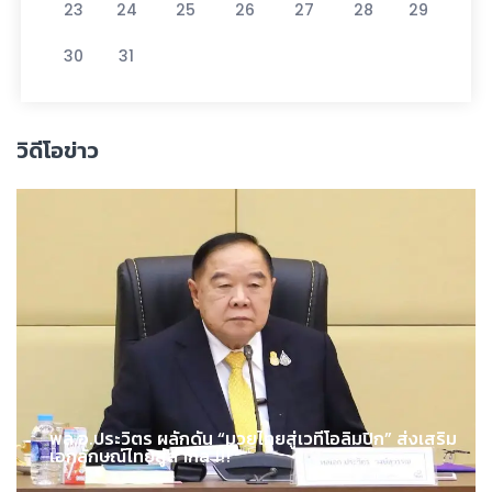
23
24
25
26
27
28
29
30
31
วิดีโอข่าว
พล.อ.ประวิตร ผลักดัน “มวยไทยสู่เวทีโอลิมปิก” ส่งเสริม
เอกลักษณ์ไทยสู่สากล !!!