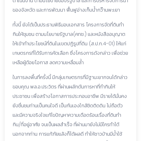
ดำเนินงาน ตามนโยบายของรัฐบาล และการบริหารจัดการน้ำ
ของจังหวัด และการพัฒนา ฟื้นฟูอ่างเก็บน้ำกว๊านพะเยา
ทั้งนี้ ยังได้เป็นประธานพิธีมอบเอกสาร โครงการจัดที่ดินทำ
กินให้ชุมชน ตามนโยบายรัฐบาล(คทช.) และหนังสืออนุญาต
ให้เข้าทำประโยชน์ที่ดินในเขตปฏิรูปที่ดิน (ส.ป.ก.4-01) ให้แก่
เกษตรกรที่ได้รับการคัดเลือก ซึ่งโครงการดังกล่าว เพื่อช่วย
เหลือผู้ด้อยโอกาส ลดความเหลื่อมล้ำ
ในการลงพื้นที่ครั้งนี้ มีกลุ่มเกษตรกรที่มีฐานะยากจนได้กล่าว
ขอบคุณ พล.อ.ประวิตร ที่ผ่านผลักดันการหาที่ทำกินให้
ประชาชน เพื่อสร้างโอกาสการประกอบอาชีพ มีรายได้มั่นคง
ยังชื่นชมท่านเป็นคนใจดี เป็นกันเองใกล้ชิดติดดิน ไม่ถือตัว
และมีความจริงใจแก้ไขปัญหาความเดือดร้อนเรื่องที่ดินทำ
กิน/ที่อยู่อาศัย จนเป็นผลสำเร็จ ที่ผ่านมายังไม่มีใครทำได้
นอกจากท่าน การแก้ภัยแล้งก็ได้ผลดี ทำให้ชาวบ้านมีน้ำใช้