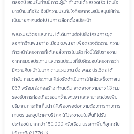
ตลอดปี ยอมรับท่านมีภาวะผู้นำ ทำงานได้ผลรวดเร็ว โดนใจ
ชาวบ้านแท้จริง จึงมีความประทับใจที่อยากจะสนับสนุนให้ท่าน
เป็นนายกฯคนต่อไป ในการเลือกตั้งสมัยหน้า
พล.อ.ประวิตร และคณะ ได้เดินทางต่อไปยังโครงการขุด
ลอก”กว๊านพะเยา” อ.เมือง จ.พะเยา เพื่อตรวจติดตาม ความ
ก้าวหน้าโครงการที่ได้เคยสั่งการไปแล้ว ทั้งนี้ได้รับรายงาน
จากกรมชลประทาน และกรมประมงที่รับผิดชอบโครงการว่า
มีความคืบหน้าไปมาก ตามแผนงาน ซึ่ง พล.อ.ประวิตร ได้
กำชับ กรมชลประทานให้เร่งรัดดำเนินการให้แล้วเสร็จภายใน
ปี67 พร้อมเร่งก่อสร้าง ทำนบดิน ลาดยางความยาว 1.3 ก.ม.
รองรับการท่องเที่ยวรอบกว๊านพะเยา และสามารถช่วยเพิ่ม
ปริมาณการกักเก็บน้ำ ให้เพียงพอต่อความต้องการทางการ
เกษตร และอุปโภค-บริโภค ให้ประชาชนในพื้นที่ได้รับ
ประโยชน์ มากกว่า 150,000 ครัวเรือน บรรเทาพื้นที่อุทกภัย
ได้มากถึง31,776 ไร่