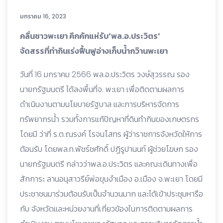
มกราคม 16, 2023
คลื่นชาวพะเยา คึกคักแห่รับ’พล.อ.ประวิตร’
จัดสรรที่ทำกินเร่งฟื้นฟูอ่างเก็บน้ำกว๊านพะเยา
วันที่ 16 มกราคม 2566 พล.อ.ประวิตร วงษ์สุวรรณ รอง
นายกรัฐมนตรี ได้ลงพื้นที่จ. พะเยา เพื่อติดตามผลการ
ดำเนินงานตามนโยบายรัฐบาล และการบริหารจัดการ
ทรัพยากรน้ำ รวมทั้งการแก้ปัญหาที่ดินทำกินของเกษตรกร
โดยมี ว่าที่ ร.ต.ณรงค์ โรจนโสทร ผู้ว่าราชการจังหวัดให้การ
ต้อนรับ โดยพล.ท.พัชร์ชศักดิ์ ปฏิรูปานนท์ ผู้ช่วยโฆษก รอง
นายกรัฐมนตรี กล่าวว่าพล.อ.ประวิตร และคณะเดินทางเพื่อ
สักการะ ลานอนุสาวรีย์พ่อขุนงำเมือง อ.เมือง จ.พะเยา โดยมี
ประชาชนมาร่วมต้อนรับเป็นจำนวนมาก และได้เข้าประชุมหารือ
กับ จังหวัดและหน่วยงานที่เกี่ยวข้องในการติดตามผลการ