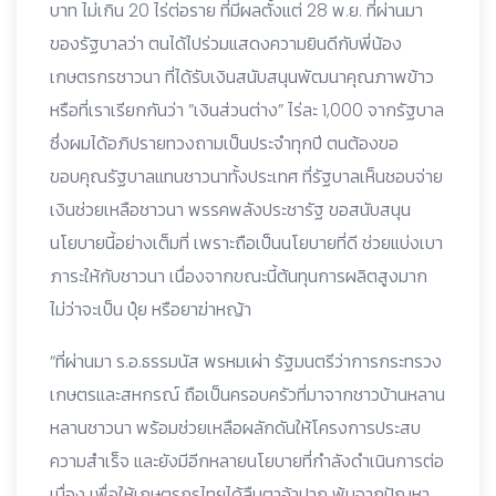
บาท ไม่เกิน 20 ไร่ต่อราย ที่มีผลตั้งแต่ 28 พ.ย. ที่ผ่านมา
ของรัฐบาลว่า ตนได้ไปร่วมแสดงความยินดีกับพี่น้อง
เกษตรกรชาวนา ที่ได้รับเงินสนับสนุนพัฒนาคุณภาพข้าว
หรือที่เราเรียกกันว่า ”เงินส่วนต่าง” ไร่ละ 1,000 จากรัฐบาล
ซึ่งผมได้อภิปรายทวงถามเป็นประจำทุกปี ตนต้องขอ
ขอบคุณรัฐบาลแทนชาวนาทั้งประเทศ ที่รัฐบาลเห็นชอบจ่าย
เงินช่วยเหลือชาวนา พรรคพลังประชารัฐ ขอสนับสนุน
นโยบายนี้อย่างเต็มที่ เพราะถือเป็นนโยบายที่ดี ช่วยแบ่งเบา
ภาระให้กับชาวนา เนื่องจากขณะนี้ต้นทุนการผลิตสูงมาก
ไม่ว่าจะเป็น ปุ๋ย หรือยาฆ่าหญ้า
“ที่ผ่านมา ร.อ.ธรรมนัส พรหมเผ่า รัฐมนตรีว่าการกระทรวง
เกษตรและสหกรณ์ ถือเป็นครอบครัวที่มาจากชาวบ้านหลาน
หลานชาวนา พร้อมช่วยเหลือผลักดันให้โครงการประสบ
ความสำเร็จ และยังมีอีกหลายนโยบายที่กำลังดำเนินการต่อ
เนื่อง เพื่อให้เกษตรกรไทยได้ลืมตาอ้าปาก พ้นจากปัญหา