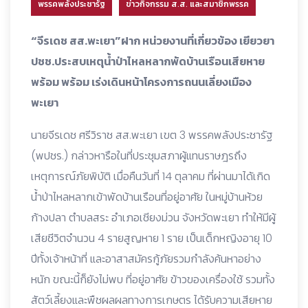
พรรคพลังประชารัฐ
ข่าวกิจกรรม ส.ส. และสมาชิกพรรค
“จีรเดช สส.พะเยา”ฝาก หน่วยงานที่เกี่ยวข้อง เยียวยา
ปชช.ประสบเหตุน้ำป่าไหลหลากพัดบ้านเรือนเสียหาย
พร้อม พร้อม เร่งเดินหน้าโครงการถนนเลี่ยงเมือง
พะเยา
นายจีรเดช ศรีวิราช สส.พะเยา เขต 3 พรรคพลังประชารัฐ
(พปชร.) กล่าวหารือในที่ประชุมสภาผู้แทนราษฎรถึง
เหตุการณ์ภัยพิบัติ เมื่อคืนวันที่ 14 ตุลาคม ที่ผ่านมาได้เกิด
น้ำป่าไหลหลากเข้าพัดบ้านเรือนที่อยู่อาศัย ในหมู่บ้านห้วย
ก้างปลา ตำบลสระ อำเภอเชียงม่วน จังหวัดพะเยา ทำให้มีผู้
เสียชีวิตจำนวน 4 รายสูญหาย 1 ราย เป็นเด็กหญิงอายุ 10
ปีทั้งเจ้าหน้าที่ และอาสาสมัครกู้ภัยรวมกำลังค้นหาอย่าง
หนัก ขณะนี้ก็ยังไม่พบ ที่อยู่อาศัย ข้าวของเครื่องใช้ รวมทั้ง
สัตว์เลี้ยงและพืชผลผลทางการเกษตร ได้รับความเสียหาย