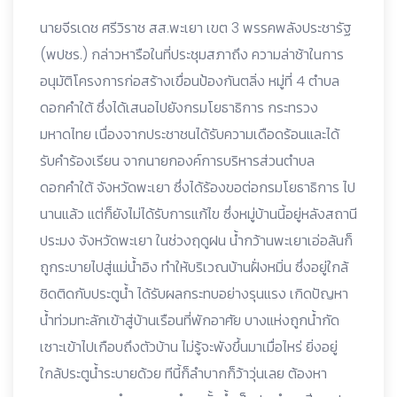
นายจีรเดช ศรีวิราช สส.พะเยา เขต 3 พรรคพลังประชารัฐ
(พปชร.) กล่าวหารือในที่ประชุมสภาถึง ความล่าช้าในการ
อนุมัติโครงการก่อสร้างเขื่อนป้องกันตลิ่ง หมู่ที่ 4 ตำบล
ดอกคำใต้ ซึ่งได้เสนอไปยังกรมโยธาธิการ กระทรวง
มหาดไทย เนื่องจากประชาชนได้รับความเดือดร้อนและได้
รับคำร้องเรียน จากนายกองค์การบริหารส่วนตำบล
ดอกคำใต้ จังหวัดพะเยา ซึ่งได้ร้องขอต่อกรมโยธาธิการ ไป
นานแล้ว แต่ก็ยังไม่ได้รับการแก้ไข ซึ่งหมู่บ้านนี้อยู่หลังสถานี
ประมง จังหวัดพะเยา ในช่วงฤดูฝน น้ำกว้านพะเยาเอ่อล้นก็
ถูกระบายไปสู่แม่น้ำอิง ทำให้บริเวณบ้านฝั่งหมิ่น ซึ่งอยู่ใกล้
ชิดติดกับประตูน้ำ ได้รับผลกระทบอย่างรุนแรง เกิดปัญหา
น้ำท่วมทะลักเข้าสู่บ้านเรือนที่พักอาศัย บางแห่งถูกน้ำกัด
เซาะเข้าไปเกือบถึงตัวบ้าน ไม่รู้จะพังขึ้นมาเมื่อไหร่ ยิ่งอยู่
ใกล้ประตูน้ำระบายด้วย ทีนี้ก็ลำบากก็ว้าวุ่นเลย ต้องหา