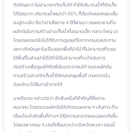
ติดปัญหาว่าไม่สามารถกักเก็บได้ ทำให้ปริมาณน้ำที่กักเก็บ
ได้น้อยมาก ปริมาณน้ำฝนกว่า 90% ก็ต้องไหลลงคลองลื่น
ลงสู่ทะเลไป ถือว่าน่าเสียดาย 4 ปีที่ผ่านมา ตนพยายามที่จะ
ผลักดันในการสร้างอ่างเก็บน้ำทั้งขนาดเล็ก กลาง ใหญ่ มา
โดยตลอดแต่ยังไม่ได้รับการดูแลแก้ไขจากกรมชลประทาน
เพราะติดปัญหาในเรื่องของพื้นที่ป่าไม้ ที่ไม่สามารถที่จะขอ
ใช้พื้นที่ในส่วนป่าไม้ได้ทำให้ไม่สามารถที่จะดำเนินการ
ก่อสร้างเพื่อดูแลให้กับพี่น้องประชาชนได้ ตนจะผลักดัน
การสร้างอ่างกักเก็บน้ำให้ครอบคลุมพื้นที่ เกษตรกรใน
จังหวัดจะได้ลืมตาอ้าปากได้
นายจีรเดช กล่าวต่อว่า อีกสิ่งหนึ่งที่สำคัญก็คือการ
คมนาคม โดยตนจะผลักดันให้เกิดถนนหลาย ๆ เส้นทาง ที่จะ
เชื่อมโยงไปยังพื้นที่ต่างๆ ให้มีความสะดวกและปลอดภัยขึ้น
โดยเฉพาะถนน 4 เลนที่เชื่อมระหว่างจังหวัดพะเยา ตอนนี้