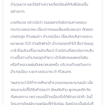
จำนวนมาก และได้สร้างความเดือดร้อนให้กับพี่น้องเป็น
อย่างมาก
นายจีรเดช กล่าวต่อว่า ตนขอฝากไปยังกรมทางหลวง
กระทรวงคมนาคม เนื่องจากถนนเลี่ยงเมืองพะเยา ตัดแยก
เกษตรสุข ตำบลแม่กา อำเภอเมือง เชื่อมกับเส้นทางหลวง
หมายเลข 1021 บ้านซักผ้าเป้า อำเภอดอกคำใต้ ชื่อว่าถนนอุ
บาลี ซึ่งแล้วเสร็จมาแล้วเกือบ3 ปี แต่ช่วงที่สองต่อจากเส้น
ทางนี้ไปทางอำเภอปลุกกำยาว เข้าไปยังถนนพหลโยธิน
หรือถ้าหลวงแผ่นดินหมายเลขหนึ่ง บริเวณตำบลบ้านเกาะ
อำเภอเมือง ระยะทางประมาณ 8 กิโลเมตร
“ผมทราบว่าได้ทำการศึกษาสำรวจออกแบบมานานแล้ว เมื่อ
สอบถามไปก็ได้รับคำตอบว่า มีคนคัดค้าน พูดคนละทิศ คิด
กันคนละทาง เพราะแบบนี้บ้านเมืองถึงได้พัฒนาล่าช้า วันนี้
โครงการไหนมีความพร้อมก็ทำไปก่อน วันหน้าจะเป็นยังไงก็