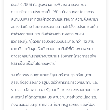
ประจำปี2568 ที่อยู่ระหว่างการพิจารณาของคณะ
กรรมาธิการงบประมาณนั้น ได้มีงบในส่วนของโครงการ
สนามบินพะเยา ที่ตนเฝ้าติดตามและสอบถา ความคืบหน้ามา
อย่างต่อเนื่อง โดยกระทรวงคมนาคมได้ตั้งงบประมาณเป็น
ค่าจ้างออกแบบ รวมทั้งค่าจ้างศึกษาผลกระทบสิ่ง
แวดล้อม(EIA)ด้วยกรอบวงเงินงบประมาณกว่า 42 ล้าน
บาท นับว่าเป็นจุดเริ่มต้นของความฝันที่พี่น้องชาวพะเยา
ต่างรอคอยกันมาอย่างยาวนาน หลังจากที่โครงการรถไฟ
ได้สำเร็จเสร็จสิ้นไปก่อนหน้านี้
“ผมต้องขอขอบคุณนายกรัฐมนตรีเศรษฐา ทวีสิน ,ท่าน
สุริยะ จึงรุ่งเรืองกิจ รัฐมนตรีว่าการกระทรวงคมนาคม และ
ร.อ.ธรรมนัส พรหมเผ่า รัฐมนตรีว่าการกระทรวงเกษตรและ
สหกรณ์ ที่ได้ติดตามและประสานงานมาอย่างต่อเนื่อง รวม
ถึงพลังมวลชนทุกภาคส่วน ทั้งภาครัฐ เอกชน และพี่น้อง