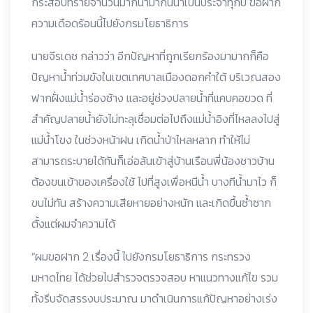
กระสอบทรายจำนวนมากนำมากั้นน้ำเป็นประจำทุกปี ขอฝาก
ความเดือดร้อนนี้ไปยังกรมโยธาธิการ
นายจีรเดช กล่าวว่า อีกปัญหาที่ถูกเรียกร้องมามากก็คือ
ปัญหาน้ำท่วมขังในเขตเทศบาลเมืองดอกคำใต้ บริเวณสอง
ฟากฝั่งแม่น้ำร่องช้าง และอยู่ช่วงปลายน้ำที่แคบคอขวด ที่
สำคัญปลายน้ำยังไม่ทะลุเชื่อมต่อไปถึงแม่น้ำอิงที่ไหลลงไปสู่
แม่น้ำโขง ในช่วงหน้าฝน เกิดน้ำป่าไหลหลาก ทำให้ไม่
สามารถระบายได้ทันก็เอ่อล้นเข้าสู่บ้านเรือนพี่น้องชาวบ้าน
ต้องขนเข้าของเครื่องใช้ ไปที่สูงเพื่อหนีน้ำ บางทีน้ำมาไว ก็
ขนไม่ทัน สร้างความเสียหายอย่างหนัก และเกิดขึ้นซ้ำซาก
ตั้งแต่ผมจำความได้
”ผมขอฝาก 2 เรื่องนี้ ไปยังกรมโยธาธิการ กระทรวง
มหาดไทย ได้ช่วยไปสำรวจตรวจสอบ หาแนวทางแก้ไข รวม
ทั้งรีบจัดสรรงบประมาณ มาดำเนินการแก้ปัญหาอย่างเร่ง