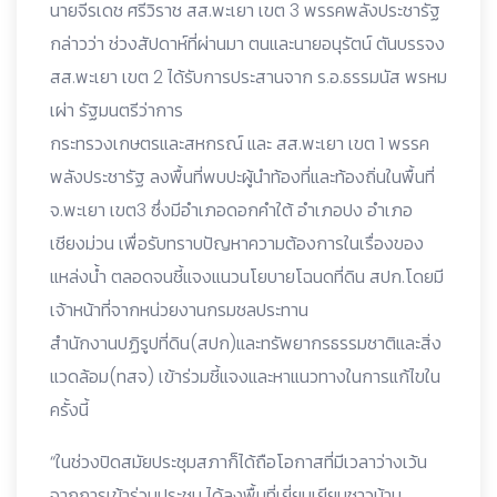
นายจีรเดช ศรีวิราช สส.พะเยา เขต 3 พรรคพลังประชารัฐ
กล่าวว่า ช่วงสัปดาห์ที่ผ่านมา ตนและนายอนุรัตน์ ตันบรรจง
สส.พะเยา เขต 2 ได้รับการประสานจาก ร.อ.ธรรมนัส พรหม
เผ่า รัฐมนตรีว่าการ
กระทรวงเกษตรและสหกรณ์ และ สส.พะเยา เขต 1 พรรค
พลังประชารัฐ ลงพื้นที่พบปะผู้นำท้องที่และท้องถิ่นในพื้นที่
จ.พะเยา เขต3 ซึ่งมีอำเภอดอกคำใต้ อำเภอปง อำเภอ
เชียงม่วน เพื่อรับทราบปัญหาความต้องการในเรื่องของ
แหล่งน้ำ ตลอดจนชี้แจงแนวนโยบายโฉนดที่ดิน สปก.โดยมี
เจ้าหน้าที่จากหน่วยงานกรมชลประทาน
สำนักงานปฏิรูปที่ดิน(สปก)และทรัพยากรธรรมชาติและสิ่ง
แวดล้อม(ทสจ) เข้าร่วมชี้แจงและหาแนวทางในการแก้ไขใน
ครั้งนี้
“ในช่วงปิดสมัยประชุมสภาก็ได้ถือโอกาสที่มีเวลาว่างเว้น
จากการเข้าร่วมประชุม ได้ลงพื้นที่เยี่ยมเยียนชาวบ้าน