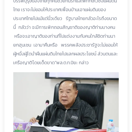
บรรพบุรุษของไทยทุกคนช่วยกันรักและพิทักษ์ไว้ซึ่งแผ่นดิน
ไทย เราจะไม่ยอมให้ประเทศเพื่อนบ้านเอาแผ่นดินของ
ประเทศไทยไปแม้แต่นิ้วเดียว รัฐบาลไทยกลัวอะไรถึงขนาด
นี้ กลัวว่า จะมีการเพิกถอนสัญชาติของญาติท่านบางคน
หรือจะเอาญาติของท่านที่ไปแต่งงานกับคนใกล้ชิดท่านนา
ยกฮุนเซน เอามาคืนหรือ พรรคพลังประชารัฐจะไม่ยอมให้
ผู้หนึ่งผู้ใดนำผืนแผ่นดินไทยไปแลกผลประโยชน์ ส่วนตนและ
เครือญาติโดยเด็ดขาด”พล.ต.ท.ปิยะ กล่าว