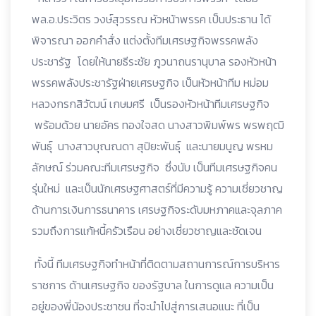
พล.อ.ประวิตร วงษ์สุวรรณ หัวหน้าพรรค เป็นประธาน ได้
พิจารณา ออกคำสั่ง แต่งตั้งทีมเศรษฐกิจพรรคพลัง
ประชารัฐ โดยให้นายธีระชัย ภูวนาถนรานุบาล รองหัวหน้า
พรรคพลังประชารัฐฝ่ายเศรษฐกิจ เป็นหัวหน้าทีม หม่อม
หลวงกรกสิวัฒน์ เกษมศรี เป็นรองหัวหน้าทีมเศรษฐกิจ
พร้อมด้วย นายอัคร ทองใจสด นางสาวพิมพ์พร พรพฤฒิ
พันธุ์ นางสาวบุณณดา สุปิยะพันธุ์ และนายมนูญ พรหม
ลักษณ์ ร่วมคณะทีมเศรษฐกิจ ซึ่งนับ เป็นทีมเศรษฐกิจคน
รุ่นใหม่ และเป็นนักเศรษฐศาสตร์ที่มีความรู้ ความเชี่ยวชาญ
ด้านการเงินการธนาคาร เศรษฐกิจระดับมหภาคและจุลภาค
รวมถึงการแก้หนี้ครัวเรือน อย่างเชี่ยวชาญและชัดเจน
ทั้งนี้ ทีมเศรษฐกิจทำหน้าที่ติดตามสถานการณ์การบริหาร
ราชการ ด้านเศรษฐกิจ ของรัฐบาล ในการดูแล ความเป็น
อยู่ของพี่น้องประชาชน ที่จะนำไปสู่การเสนอแนะ ที่เป็น