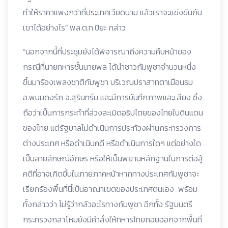
ทำให้ราคาแพงกว่าที่ประเทศเวียดนาม แล้วเราจะแข่งขันกับ
เขาได้อย่างไร“ พล.ต.ท.ปิยะ กล่าว
“นอกจากนี้ที่ประชุมยังได้พิจารณาถึงความคืบหน้าของ
กรณีที่นายทหารชั้นนายพล ได้นำชาวกัมพูชาจำนวนหนึ่ง
ขึ้นมาร้องเพลงชาติกัมพูชา บริเวณปราสาทตาเมือนธม
อ.พนมดงรัก จ.สุรินทร์ม และมีการบันทึกภาพและเสียง ซึ่ง
ถือว่าเป็นการกระทำที่ล่วงละเมิดอธิปไตยของไทยในดินแดน
ของไทย แต่รัฐบาลไม่ดำเนินการประท้วงผ่านกระทรวงการ
ต่างประเทศ หรือดำเนินคดี หรือดำเนินการใดๆ แต่อย่างใด
เป็นลายลักษณ์อักษร หรือให้เป็นพยานหลักฐานในการต่อสู้
คดีที่อาจเกิดขึ้นในภายภาคหน้าหากทางประเทศกัมพูชาจะ
เรียกร้องพื้นที่นี้เป็นอาณาเขตของประเทศตนเอง พร้อม
ทั้งกล่าวว่า ไม่รูัว่ากลัวอะไรทางกัมพูชา อีกทั้ง รัฐมนตรี
กระทรวงกลาโหมยังมีคำสั่งให้ทหารไทยถอยออกจากพื้นที่