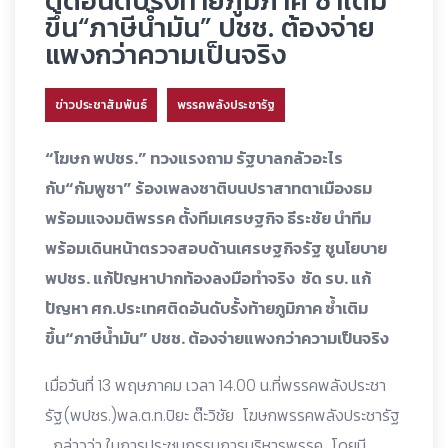
ติดอันดับรั้งท้ายภูมิภาค ซ้ำเติม
ขึ้น“ภาษีน้ำมัน” ปชช. ต้องจ่าย
แพงกว่าความเป็นจริง
ข่าวประชาสัมพันธ์
พรรคพลังประชารัฐ
“โฆษก พปชร.” ทวงแรงถาม รัฐบาลกลัวอะไร
กับ“กัมพูชา” ร้องเพลงชาติบนปราสาทตาเมืองธม
พร้อมแจงมติพรรค ตั้งทีมเศรษฐกิจ ธีระชัย นำทีม
พร้อมเดินหน้าตรวจสอบด้านเศรษฐกิจรัฐ ชูนโยบาย
พปชร. แก้ปัญหาปากท้องลงมือทำจริง ซัด รบ. แก้
ปัญหา ศก.ประเทศติดอันดับรั้งท้ายภูมิภาค ซ้ำเติม
ขึ้น“ภาษีน้ำมัน” ปชช. ต้องจ่ายแพงกว่าความเป็นจริง
เมื่อวันที่ 13 พฤษภาคม เวลา 14.00 น.ที่พรรคพลังประชา
รัฐ(พปชร.)พล.ต.ท.ปิยะ ต๊ะวิชัย โฆษกพรรคพลังประชารัฐ
กล่าวว่า ในการประชุมกรรมการบริหารพรรค โดยมี