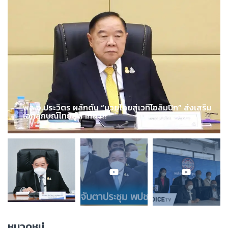
พล.อ.ประวิตร ผลักดัน “มวยไทยสู่เวทีโอลิมปิก” ส่งเสริม
เอกลักษณ์ไทยสู่สากล !!!
หมวดหมู่