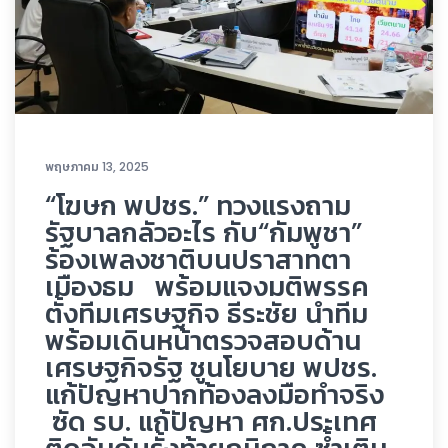
พฤษภาคม 13, 2025
“โฆษก พปชร.” ทวงแรงถาม
รัฐบาลกลัวอะไร กับ“กัมพูชา”
ร้องเพลงชาติบนปราสาทตา
เมืองธม พร้อมแจงมติพรรค
ตั้งทีมเศรษฐกิจ ธีระชัย นำทีม
พร้อมเดินหน้าตรวจสอบด้าน
เศรษฐกิจรัฐ ชูนโยบาย พปชร.
แก้ปัญหาปากท้องลงมือทำจริง
ซัด รบ. แก้ปัญหา ศก.ประเทศ