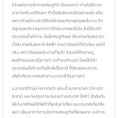
ได้เลยในการจัดการเศรษฐกิจ ต้องบอกว่า ท่านไม่มีความ
สามารถที่จะแก้ปัญหา ถ้าตั้งข้อสังเกตอีกอย่างหนึ่ง หรือ
เพราะท่านมีความใกล้ชิดสนิทสนมกับกลุ่มทุนพลังงาน รัก
กลุ่มทุนพลังงานมากกว่ารักประชาชนหรือไม่ อันนี้ต้องให้
ประชาชนตั้งคำถาม วันนี้เศรษฐกิจแย่ ต้องช่วยกันลดราคา
น้ำมัน ช่วยกันลดราคาไฟฟ้า ถามว่ามันลดได้จริงไหม ลดได้
จริง เพราะต้นทุนพลังงานต่ำแล้ว จึงขอให้ติดตามดู
พฤติกรรมของรัฐบาลว่า จะทำจะสร้างประโยชน์ให้กับ
ประชาชนเมื่อไร แต่วันนี้กลับขึ้นภาษี ก็ต้องแสดงความ
เสียใจกับประชาชนด้วย“ม.ล.กรกสิวัฒน์ กล่าว
ม.ล.กรกสิวัฒน์ กล่าวต่อว่า ขณะนี้ ธนาคารโลก (World
Bank) และกองทุนการเงินระหว่างประเทศ (IMF) จัดอันดับ
ให้ประเทศไทยมีจีดีพีต่ำที่สุดในอาเซียน ชนะประเทศเดียวคือ
พม่า เนื่องจากว่าการจัดการเศรษฐกิจที่ผิดพลาด จะมีการ