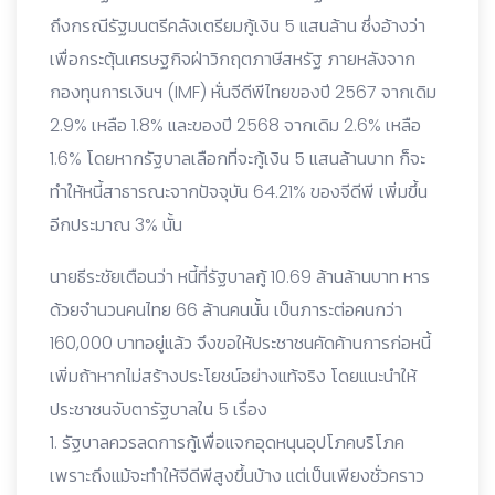
ถึงกรณีรัฐมนตรีคลังเตรียมกู้เงิน 5 แสนล้าน ซึ่งอ้างว่า
เพื่อกระตุ้นเศรษฐกิจฝ่าวิกฤตภาษีสหรัฐ ภายหลังจาก
กองทุนการเงินฯ (IMF) หั่นจีดีพีไทยของปี 2567 จากเดิม
2.9% เหลือ 1.8% และของปี 2568 จากเดิม 2.6% เหลือ
1.6% โดยหากรัฐบาลเลือกที่จะกู้เงิน 5 แสนล้านบาท ก็จะ
ทำให้หนี้สาธารณะจากปัจจุบัน 64.21% ของจีดีพี เพิ่มขึ้น
อีกประมาณ 3% นั้น
นายธีระชัยเตือนว่า หนี้ที่รัฐบาลกู้ 10.69 ล้านล้านบาท หาร
ด้วยจำนวนคนไทย 66 ล้านคนนั้น เป็นภาระต่อคนกว่า
160,000 บาทอยู่แล้ว จึงขอให้ประชาชนคัดค้านการก่อหนี้
เพิ่มถ้าหากไม่สร้างประโยชน์อย่างแท้จริง โดยแนะนำให้
ประชาชนจับตารัฐบาลใน 5 เรื่อง
1. รัฐบาลควรลดการกู้เพื่อแจกอุดหนุนอุปโภคบริโภค
เพราะถึงแม้จะทำให้จีดีพีสูงขึ้นบ้าง แต่เป็นเพียงชั่วคราว