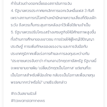
กำไรส่วนต่างดอกเบี้ยของสถาบันการเงิน
4. รัฐบาลควรประกาศยกเลิกการแจกเงินหมื่นเฟส 3 ทันที
เพราะสถานการณ์โลกข้างหน้ามีหลายความเสี่ยงที่ต้องเฝ้า
ระวัง จึงควรเก็บกระสุนการคลังเอาไว้เพื่อใช้ยามจำเป็น
5. รัฐบาลควรปรับโครงสร้างเศรษฐกิจให้มีศักยภาพสูงขึ้น
ทั้งด้านการศึกษาของเยาวชน การช่วยให้ผู้ใหญ่ใช้ปัญญา
ประดิษฐ์ การเพิ่มทักษะของแรงงาน และการจับมือกับ
ประเทศภูมิภาคเพื่อเร่งการค้าและการลงทุนระหว่างกัน
“ประชาชนควรจับตาว่า ท่ามกลางวิกฤตภาษีสหรัฐ รัฐบาลนี้
จะพยายามขายฝัน ’เปลี่ยนวิกฤตเป็นโอกาส‘ แต่แทนที่จะ
เป็นโอกาสสำหรับพี่น้องไทย กลับจะเป็นโอกาสเพื่อนายทุน
พรรคมากกว่าหรือไม่” นายธีระชัยกล่าว
#ตะวันสยามนิวส์
#tawansiamnews