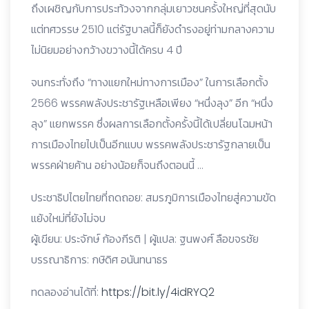
ถึงเผชิญกับการประท้วงจากกลุ่มเยาวชนครั้งใหญ่ที่สุดนับ
แต่ทศวรรษ 2510 แต่รัฐบาลนี้ก็ยังดำรงอยู่ท่ามกลางความ
ไม่นิยมอย่างกว้างขวางนี้ได้ครบ 4 ปี
จนกระทั่งถึง “ทางแยกใหม่ทางการเมือง” ในการเลือกตั้ง
2566 พรรคพลังประชารัฐเหลือเพียง “หนึ่งลุง” อีก “หนึ่ง
ลุง” แยกพรรค ซึ่งผลการเลือกตั้งครั้งนี้ได้เปลี่ยนโฉมหน้า
การเมืองไทยไปเป็นอีกแบบ พรรคพลังประชารัฐกลายเป็น
พรรคฝ่ายค้าน อย่างน้อยก็จนถึงตอนนี้ …
ประชาธิปไตยไทยที่ถดถอย: สมรภูมิการเมืองไทยสู่ความขัด
แย้งใหม่ที่ยังไม่จบ
ผู้เขียน: ประจักษ์ ก้องกีรติ | ผู้แปล: ฐนพงศ์ ลือขจรชัย
บรรณาธิการ: กษิดิศ อนันทนาธร
ทดลองอ่านได้ที่:
https://bit.ly/4idRYQ2