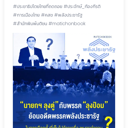
#ประชาธิปไตยไทยที่ถดถอย #ประจักษ์_ก้องกีรติ
#การเมืองไทย #คสช #พลังประชารัฐ
#สำนักพิมพ์มติชน #matichonbook