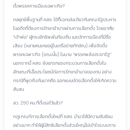
ตั้งพรรคการเมืองเฉพาะกิจ?
กลยุทธ์พื้นฐานที่ คสช. ใช้ก็เฉกเช่นเดียวกับคณะรัฐประหาร
ในอดีตที่ต้องการรักษาอำนาจผ่านการเลือกตั้ง โดยอาศัย
“เจ้าพ่อ” ผู้ทรงอิทธิพลในท้องถิ่น และนักการเมืองที่มีชื่อ
เสียง (หลายคนเคยอยู่ในเครือข่ายทักษิณ) เพื่อจัดตั้ง
พรรคเฉพาะกิจ (ขณะนั้น) ในนาม “พรรคพลังประชารัฐ”
นอกจากนี้ คสช. ยังแทรกแซงกระบวนการเลือกตั้งใน
ลักษณะที่เอื้อประโยชน์ต่อการรักษาอำนาจของตน อย่าง
กรณีที่พูดถึงกันมากคือ ออกแบบบัตรเลือกตั้งให้เกิดความ
สับสน
สว. 250 คน ที่ตั้งรอไว้แล้ว?
กฎเกณฑ์การเลือกตั้งใหม่ที่ คสช. นำมาใช้มีความซับซ้อน
อย่างมาก ทำให้ผู้มีสิทธิเลือกตั้งส่วนใหญ่ไม่เข้าใจระบบการ