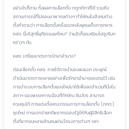
อย่างไรก็ตาม ทั้งผลการเลือกตั้ง กฎกติกาที่ใช้ รวมถึง
สถานการณ์ที่ไม่ชอบมาพากลต่างๆ ทำให้คนในสังคมต่าง
ตั้งคำถามว่า การเลือกตั้งครั้งแรกหลังยุคเผด็จการทหาร
คสช. นี้บริสุทธิ์ยุติธรรมแค่ไหน? ว่าแล้วก็ลองย้อนไปดูบริบท
คร่าวๆ กัน
คสช. เตรียมมาตรการรักษาอำนาจ?
ก่อนเลือกตั้ง คสช. ภายใต้การนำของพลเอก ประยุทธ์
ดำเนินมาตรการหลายอย่างเพื่อรักษาอำนาจของตนไว้ เช่น
การนำระบบการเลือกตั้งแบบใหม่มาใช้เพื่อลดจำนวนที่นั่งใน
สภาฯ ของพรรคการเมืองที่ทักษิณ ชินวัตร สามารถ
ควบคุมได้ การแต่งตั้งคณะกรรมการการเลือกตั้ง (กกต.)
ชุดใหม่ การแจกจ่ายทรัพยากรของรัฐให้กับผู้มีสิทธิเลือก
ตั้งที่ยากจนหลายล้านคนผ่านโครงการต่างๆ ฯลฯ