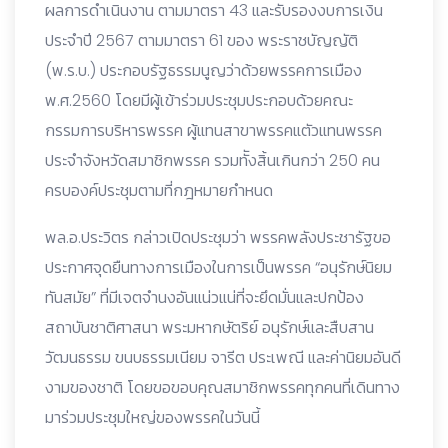
ผลการดำเนินงาน ตามมาตรา 43 และรับรองงบการเงิน
ประจำปี 2567 ตามมาตรา 61 ของ พระราชบัญญัติ
(พ.ร.บ.) ประกอบรัฐธรรมนูญว่าด้วยพรรคการเมือง
พ.ศ.2560 โดยมีผู้เข้าร่วมประชุมประกอบด้วยคณะ
กรรมการบริหารพรรค ผู้แทนสาขาพรรคแตัวแทนพรรค
ประจำจังหวัดสมาชิกพรรค รวมทัังสิ้นเกินกว่า 250 คน
ครบองค์ประชุมตามที่กฎหมายกำหนด
พล.อ.ประวิตร กล่าวเปิดประชุมว่า พรรคพลังประชารัฐขอ
ประกาศจุดยืนทางการเมืองในการเป็นพรรค “อนุรักษ์นิยม
ทันสมัย” ที่มีเจตจำนงอันแน่วแน่ที่จะยึดมั่นและปกป้อง
สถาบันชาติศาสนา พระมหากษัตริย์ อนุรักษ์และสืบสาน
วัฒนธรรม ขนบธรรมเนียม จารีต ประเพณี และค่านิยมอันดี
งามของชาติ โดยขอขอบคุณสมาชิกพรรคทุกคนที่เดินทาง
มาร่วมประชุมใหญ่ของพรรคในวันนี้