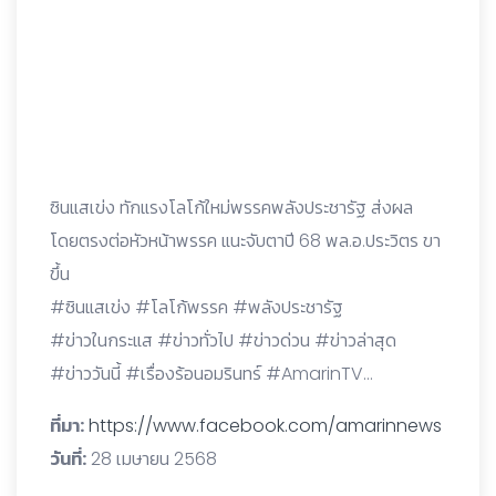
ซินแสเข่ง ทักแรงโลโก้ใหม่พรรคพลังประชารัฐ ส่งผล
โดยตรงต่อหัวหน้าพรรค แนะจับตาปี 68 พล.อ.ประวิตร ขา
ขึ้น
#ซินแสเข่ง #โลโก้พรรค #พลังประชารัฐ
#ข่าวในกระแส #ข่าวทั่วไป #ข่าวด่วน #ข่าวล่าสุด
#ข่าววันนี้ #เรื่องร้อนอมรินทร์ #AmarinTV…
ที่มา:
https://www.facebook.com/amarinnews
วันที่:
28 เมษายน 2568