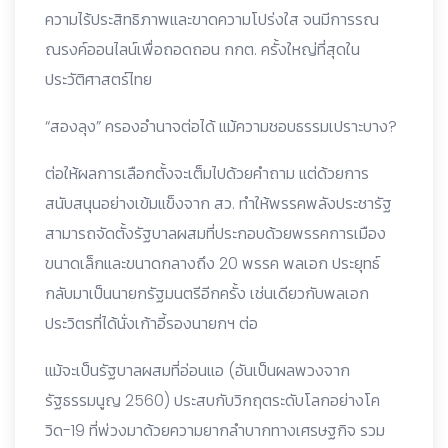
ความไร้ประสิทธิภาพและขาดความโปร่งใส จนมีการรณ
ณรงค์ออนไลน์เพื่อถอดถอน กกต. ครั้งใหญ่ที่สุดใน
ประวัติศาสตร์ไทย
“สองลุง” ครองอำนาจต่อได้ แม้ความชอบธรรมเปราะบาง?
ต่อให้ผลการเลือกตั้งจะเต็มไปด้วยคำถาม แต่ด้วยการ
สนับสนุนอย่างเข้มแข็งจาก สว. ทำให้พรรคพลังประชารัฐ
สามารถจัดตั้งรัฐบาลผสมที่ประกอบด้วยพรรคการเมือง
ขนาดเล็กและขนาดกลางถึง 20 พรรค พลเอก ประยุทธ์
กลับมาเป็นนายกรัฐมนตรีอีกครั้ง เช่นเดียวกับพลเอก
ประวิตรที่ได้นั่งเก้าอี้รองนายกฯ ต่อ
แม้จะเป็นรัฐบาลผสมที่อ่อนแอ (อันเป็นผลพวงจาก
รัฐธรรมนูญ 2560) ประสบกับวิกฤตระดับโลกอย่างโค
วิด-19 ที่พ่วงมาด้วยความยากลำบากทางเศรษฐกิจ รวม