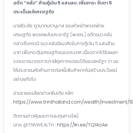
อดีต “คลัง” ค้านกู้เงิน 5 แสนลบ. เพิ่มภาระ จับตา 5
ประเด็นแก้เศรษฐกิจ
นายธีระชัย ภูวนาถนรานุบาล รองหัวหน้าพรรคฝ่าย
เศรษฐกิจ พรรคพลังประชารัฐ (พปชร.) อดีตรมว.คลัง
กล่าวถึงกรณี รมว.คลังมีแนวคิดในการกู้เงิน 5 แสนล้าน
บาท เพื่อกระตุ้นเศรษฐกิจของประเทศ เนื่องจากได้รับผลก
ระทบจากมาตรการภาษีศุลกากรตอบโต้ของสหรัฐฯ ว่า ขอ
ให้ประชาชนคัดค้านการก่อหนี้เพิ่มถ้าหากไม่สร้างประโยชน์
อย่างแท้จริง
อ่านรายละเอียดข่าวเพิ่มเติม คลิก
https://www.tnnthailand.com/wealth/investment/19
ติดตามข่าวหุ้นและการลงทุนทางไลน์
Line @TNNWEALTH :
https://lin.ee/TQ14oAe