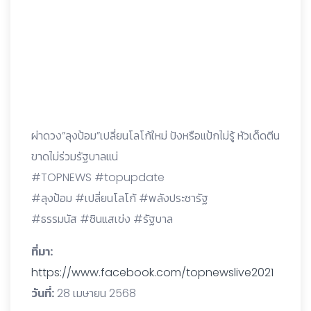
ผ่าดวง”ลุงป้อม”เปลี่ยนโลโก้ใหม่ ปังหรือแป้กไม่รู้ หัวเด็ดตีน
ขาดไม่ร่วมรัฐบาลแน่
#TOPNEWS #topupdate
#ลุงป้อม #เปลี่ยนโลโก้ #พลังประชารัฐ
#ธรรมนัส #ซินแสเข่ง #รัฐบาล
ที่มา:
https://www.facebook.com/topnewslive2021
วันที่:
28 เมษายน 2568