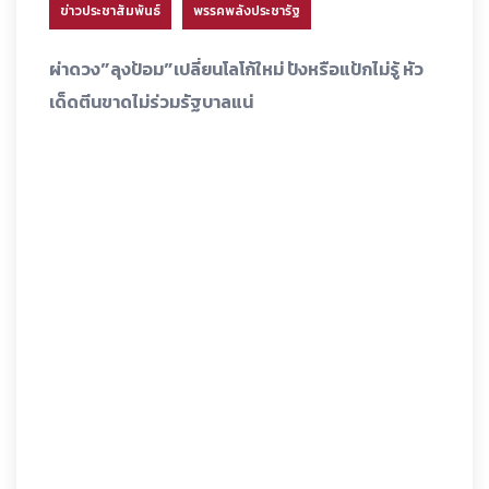
ข่าวประชาสัมพันธ์
พรรคพลังประชารัฐ
ผ่าดวง”ลุงป้อม”เปลี่ยนโลโก้ใหม่ ปังหรือแป้กไม่รู้ หัว
เด็ดตีนขาดไม่ร่วมรัฐบาลแน่