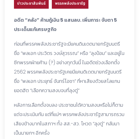
ข่าวประชาสัมพันธ์
พรรคพลังประชารัฐ
อดีต “คลัง” ค้านกู้เงิน 5 แสนลบ. เพิ่มภาระ จับตา 5
ประเด็นแก้เศรษฐกิจ
ก่อนที่พรรคพลังประชารัฐจะมีแคนดินเดตนายกรัฐมนตรี
ชื่อ “พลเอก ประวิตร วงษ์สุวรรณ” หรือ “ลุงป้อม” และอยู่ใน
ซีกพรรคฝ่ายค้าน (?) อย่างทุกวันนี้ ในอดีตช่วงเลือกตั้ง
2562 พรรคพลังประชารัฐเคยมีแคนดิเดตนายกรัฐมนตรี
ชื่อ “พลเอก ประยุทธ์ จันทร์โอชา” ที่หาเสียงด้วยสโลแกน
ยอดฮิต “เลือกความสงบจบที่ลุงตู่”
หลังการเลือกตั้งจบลง ประชาชนได้ความสงบหรือไม่ก็ตาม
แต่จะประเมินกัน แต่ที่แน่ๆ พรรคพลังประชารัฐสามารถรวม
เสียงข้างมากในสภาฯ ทั้ง สส.-สว. โหวต “ลุงตู่” กลับมา
เป็นนายกฯ อีกครั้ง