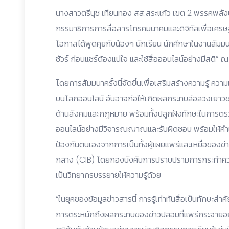
นางสาวตรีนุช เทียนทอง สส.สระแก้ว เขต 2 พรรคพล
กรรมาธิการการสื่อสารโทรคมนาคมและดิจิทัลเพื่อเศรษ
โอกาสได้พูดคุยกับน้องๆ นักเรียน นักศึกษาในงานสัมมนา
ชัวร์ ก่อนแชร์ต้องแน่ใจ และใช้สื่อออนไลน์อย่างมีสติ”
โดยการสัมมนาครั้งนี้จัดขึ้นเพื่อเสริมสร้างความรู้ ค
บนโลกออนไลน์ อันอาจก่อให้เกิดผลกระทบล่อลวงเยาวชน
ด้านสังคมและกฎหมาย พร้อมทั้งปลูกฝังทักษะในการตรว
ออนไลน์อย่างมีวิจารณญาณและรับผิดชอบ พร้อมให้คำแนะ
ป้องกันตนเองจากการเป็นทั้งผู้เผยแพร่และเหยื่อของข
กลาง (CIB) โดยกองบังคับการปราบปรามการกระทำควา
เป็นวิทยากรบรรยายให้ความรู้ด้วย
“ในยุคของข้อมูลข่าวสารนี้ การรู้เท่าทันสื่อเป็นทักษ
การตระหนักถึงผลกระทบของข่าวปลอมที่แพร่กระจายอย่า