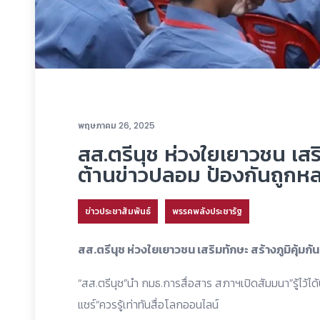
พฤษภาคม 26, 2025
สส.ตรีนุช ห่วงใยเยาวชน เสริ
ต้านข่าวปลอม ป้องกันถูกหล
ข่าวประชาสัมพันธ์
พรรคพลังประชารัฐ
สส.ตรีนุช ห่วงใยเยาวชน เสริมทักษะ สร้างภูมิคุ้มกั
“สส.ตรีนุช”นำ กมธ.การสื่อสาร สภาฯเปิดสัมมนา”รู้ไว้ไ
แชร์“ควรรู้เท่าทันสื่อโลกออนไลน์