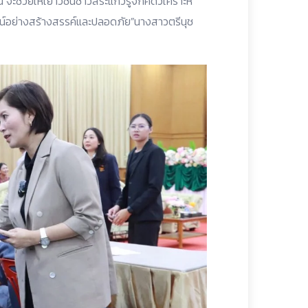
ี้ จะช่วยให้เยาวชนชาวสระแก้วรู้จักคิดวิเคราะห์
ไลน์อย่างสร้างสรรค์และปลอดภัย”นางสาวตรีนุช