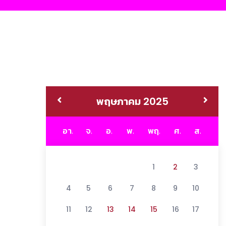
พฤษภาคม 2025
อา.
จ.
อ.
พ.
พฤ.
ศ.
ส.
1
2
3
4
5
6
7
8
9
10
11
12
13
14
15
16
17