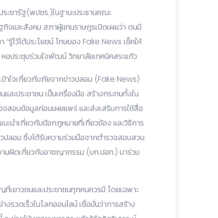
ังประชารัฐ(พปชร.)ในฐานะประธานคณะ
ฐกิจและสังคม สภาผู้แทนราษฎรเปิดเผยว่า ตนมี
 “รู้ไว้ได้ประโยชน์ โทษของ Fake News เช็คให้
 ณ หอประชุมร่วมใจพัฒน์ วิทยาลัยเทคนิคสระแก้ว
วามเข้าใจเกี่ยวกับภัยจากข่าวปลอม (Fake News)
และประชาชน เป็นเครื่องมือ สร้างกระทบทั้งใน
จสอบข้อมูลก่อนเผยแพร่ และส่งเสริมการใช้สื่อ
นำเกี่ยวกับข้อกฎหมายที่เกี่ยวข้อง และวิธีการ
่าวปลอม ซึ่งได้รับความร่วมมือจากตำรวจสอบสวน
มผิดเกี่ยวกับอาชญากรรม (บก.ปอท.) มาร่วม
ะสำคัญที่เยาวชนและประชาชนทุกคนควรมี โดยเฉพาะ
งรวดเร็วในโลกออนไลน์ เชื่อมั่นว่าการสร้าง