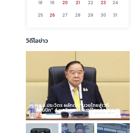
18
19
20
21
22
23
24
25
26
27
28
29
30
31
วิดีโอข่าว
พล.อ.ประวิตร ผลักดัน “มวยไทยสู่เวที
โอลิมปิก” ส่งเสริมเอกลักษณ์ไทยสู่สากล !!!