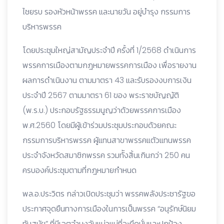
ไชยรบ รองหัวหน้าพรรค และนายวัน อยู่บำรุง กรรมการ
บริหารพรรค
โดยประชุมใหญ่สามัญประจำปี ครั้งที่ 1/2568 ดำเนินการ
พรรคการเมืองตามกฎหมายพรรคการเมือง เพื่อรายงาน
ผลการดำเนินงาน ตามมาตรา 43 และรับรองงบการเงิน
ประจำปี 2567 ตามมาตรา 61 ของ พระราชบัญญัติ
(พ.ร.บ.) ประกอบรัฐธรรมนูญว่าด้วยพรรคการเมือง
พ.ศ.2560 โดยมีผู้เข้าร่วมประชุมประกอบด้วยคณะ
กรรมการบริหารพรรค ผู้แทนสาขาพรรคแตัวแทนพรรค
ประจำจังหวัดสมาชิกพรรค รวมทัังสิ้นเกินกว่า 250 คน
ครบองค์ประชุมตามที่กฎหมายกำหนด
พล.อ.ประวิตร กล่าวเปิดประชุมว่า พรรคพลังประชารัฐขอ
ประกาศจุดยืนทางการเมืองในการเป็นพรรค “อนุรักษ์นิยม
ทันสมัย” ที่มีเจตจำนงอันแน่วแน่ที่จะยึดมั่นและปกป้อง