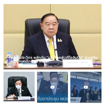
พล.อ.ประวิตร ผลักดัน “มวยไทยสู่เวทีโอลิมปิก” ส่งเสริม
เอกลักษณ์ไทยสู่สากล !!!