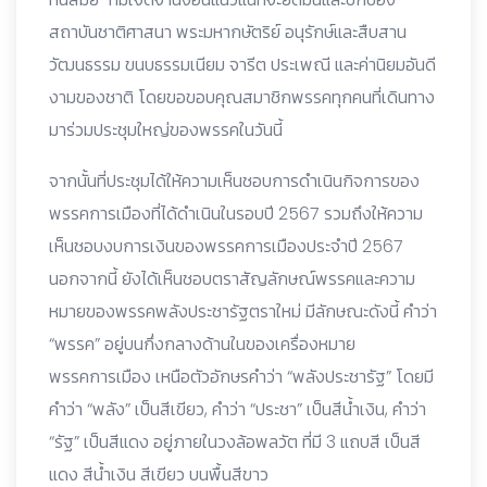
สถาบันชาติศาสนา พระมหากษัตริย์ อนุรักษ์และสืบสาน
วัฒนธรรม ขนบธรรมเนียม จารีต ประเพณี และค่านิยมอันดี
งามของชาติ โดยขอขอบคุณสมาชิกพรรคทุกคนที่เดินทาง
มาร่วมประชุมใหญ่ของพรรคในวันนี้
จากนั้นที่ประชุมได้ให้ความเห็นชอบการดำเนินกิจการของ
พรรคการเมืองที่ได้ดำเนินในรอบปี 2567 รวมถึงให้ความ
เห็นชอบงบการเงินของพรรคการเมืองประจำปี 2567
นอกจากนี้ ยังได้เห็นชอบตราสัญลักษณ์พรรคและความ
หมายของพรรคพลังประชารัฐตราใหม่ มีลักษณะดังนี้ คำว่า
“พรรค” อยู่บนกึ่งกลางด้านในของเครื่องหมาย
พรรคการเมือง เหนือตัวอักษรคำว่า “พลังประชารัฐ” โดยมี
คำว่า “พลัง” เป็นสีเขียว, คำว่า “ประชา” เป็นสีน้ำเงิน, คำว่า
“รัฐ” เป็นสีแดง อยู่ภายในวงล้อพลวัต ที่มี 3 แถบสี เป็นสี
แดง สีน้ำเงิน สีเขียว บนพื้นสีขาว