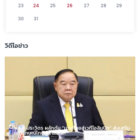
23
24
25
26
27
28
29
30
31
วิดีโอข่าว
พล.อ.ประวิตร ผลักดัน “มวยไทยสู่เวทีโอลิมปิก” ส่งเสริม
เอกลักษณ์ไทยสู่สากล !!!