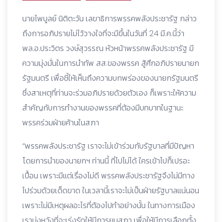
นายไพบูลย์ นิติตะวัน เลขาธิการพรรคพลังประชารัฐ กล่าว
ถึงการอภิปรายไม่ไว้วางใจที่จะมีขึ้นในวันที่ 24 มี.ค.นี้ว่า
พล.อ.ประวิตร วงษ์สุวรรณ หัวหน้าพรรคพลังประชารัฐ มี
ความมุ่งมั่นในการนำทัพ สส.ของพรรค สู้ศึกอภิปรายนายก
รัฐมนตรี เพื่อชี้ให้เห็นถึงความบกพร่องของนายกรัฐมนตรี
ซึ่งสาเหตุที่ท่านจะร่วมอภิปรายด้วยตัวเอง ก็เพราะให้ความ
สำคัญกับการทำงานของพรรคที่ต้องมีบทบาทในฐานะ
พรรคร่วมฝ่ายค้านในสภา
“พรรคพลังประชารัฐ เราจะไม่เข้าร่วมกับรัฐบาลที่มีปัญหา
โดยการนำของนายกฯ ท่านนี้ ที่ไปไม่ได้ ใครเข้าไปก็เปรอะ
เปื้อน เพราะมีแต่เรื่องไม่ดี พรรคพลังประชารัฐจึงไม่มีทาง
ไปร่วมด้วยเด็ดขาด ในเวลานี้เราจะไม่เป็นฝ่ายรัฐบาลแน่นอน
เพราะไม่มีเหตุผลอะไรที่ต้องไปทำอย่างนั้น ในทางการเมือง
เรามุ่งหวังที่จะเร่งรัดให้มีการยุบสภา เพื่อให้มีการเลือกตั้ง