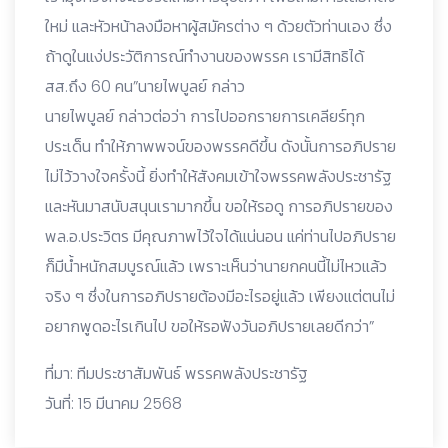
ใหม่ และหัวหน้าลงมือหาผู้สมัครต่าง ๆ ด้วยตัวท่านเอง ซึ่ง
ถ้าดูในแง่ประวัติการณ์ทำงานของพรรค เรามีสิทธิได้
สส.ถึง 60 คน”นายไพบูลย์ กล่าว
นายไพบูลย์ กล่าวต่อว่า การไปออกรายการเคลียร์ทุก
ประเด็น ทำให้ภาพพจน์ของพรรคดีขึ้น ดังนั้นการอภิปราย
ไม่ไว้วางใจครั้งนี้ ยิ่งทำให้สังคมเข้าใจพรรคพลังประชารัฐ
และหันมาสนับสนุนเรามากขึ้น ขอให้รอดู การอภิปรายของ
พล.อ.ประวิตร มีคุณภาพไว้ใจได้แน่นอน แค่ท่านไปอภิปราย
ก็มีน้ำหนักสมบูรณ์แล้ว เพราะเห็นว่านายกคนนี้ไม่ไหวแล้ว
จริง ๆ ซึ่งในการอภิปรายต้องมีอะไรอยู่แล้ว เพียงแต่ตนไม่
อยากพูดอะไรเกินไป ขอให้รอฟังวันอภิปรายเลยดีกว่า”
ที่มา: ทีมประชาสัมพันธ์ พรรคพลังประชารัฐ
วันที่: 15 มีนาคม 2568