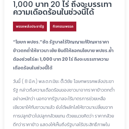
1,000 บาท 20 ไร่ ถึงจะบรรเทา
ความเดือดร้อนในช่วงนี้ได้
พรรคพลังประชารัฐ
กิจกรรมพรรค
“โฆษก พปชร.”ซัด รัฐบาลไร้ปัญญาแก้ปัญหาราคา
ข้าวตกต่ำให้ชาวนา เย้ย ยินดีให้ลอกนโยบาย พปชร.ย้ำ
ต้องช่วยไร่ละ 1,000 บาท 20 ไร่ ถึงจะบรรเทาความ
เดือดร้อนในช่วงนี้ได้
วันนี้ ( 8 มี.ค.) พล.ต.ท.ปิยะ ต๊ะวิชัย โฆษกพรรคพลังประชา
รัฐ กล่าวถึงความเดือดร้อนของชาวนาจากราคาข้าวตกต่ำ
อย่างหนักว่า นอกจากรัฐบาลจะไร้มาตรการช่วยเหลือ
เยียวยาให้กับชาวนาแล้ว ยังได้ผลักไสให้ชาวนาเปลี่ยนจาก
การปลูกข้าวไปปลูกกล้วยแทน ด้วยแนวฃคิดว่า ราคากล้วย
ดีกว่าราคาข้าว แสดงให้เห็นถึงรัฐบาลไร้ประสิทธืภาพใน