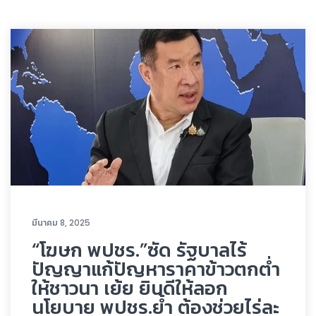
มีนาคม 8, 2025
“โฆษก พปชร.”ซัด รัฐบาลไร้
ปัญญาแก้ปัญหาราคาข้าวตกต่ำ
ให้ชาวนา เย้ย ยินดีให้ลอก
นโยบาย พปชร.ย้ำ ต้องช่วยไร่ละ