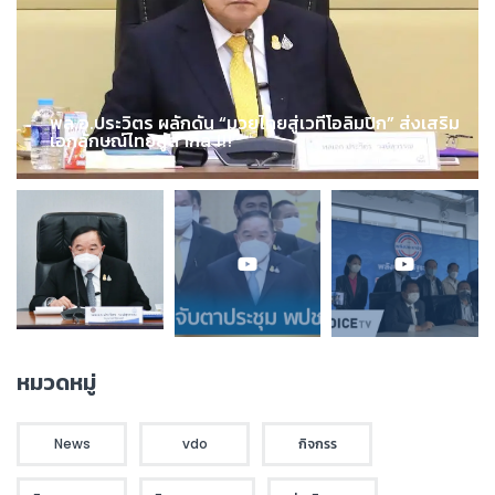
พล.อ.ประวิตร ผลักดัน “มวยไทยสู่เวทีโอลิมปิก” ส่งเสริม
เอกลักษณ์ไทยสู่สากล !!!
หมวดหมู่
News
vdo
กิจกรร