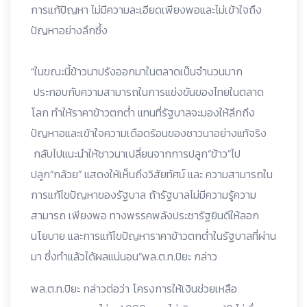
การแก้ปัญหา ไม่มีความละเอียดเพียงพอและไม่เข้าใจถึง
ปัญหาอย่างลึกซึ้ง
“ในขณะนี้ข้าวนาปรังออกมาในตลาดเป็นจำนวนมาก
ประกอบกับความสามารถในการแข่งขันของไทยในตลาด
โลก ทำให้ราคาข้าวตกต่ำ แทนที่รัฐบาลจะมองให้ลึกถึง
ปัญหาอและเข้าใจความเดือดร้อนของชาวนาอย่างแท้จริง
กลับไปแนะนำให้ชาวนาเปลี่ยนจากการปลูก“ข้าว”ไป
ปลูก“กล้วย” แสดงให้เห็นถึงวิสัยทัศน์ และ ความสามารถใน
การแก้ไขปัญหาของรัฐบาล ถ้ารัฐบาลไม่มีความรู้ความ
สามารถ เพียงพอ ทางพรรคพลังประชารัฐยินดีให้ลอก
นโยบาย และการแก้ไขปัญหาราคาข้าวตกต่ำในรัฐบาลที่ผ่าน
มา ซึ่งทำแล้วได้ผลแน่นอน”พล.ต.ท.ปิยะ กล่าว
พล.ต.ท.ปิยะ กล่าวต่อว่า โครงการให้เงินช่วยเหลือ