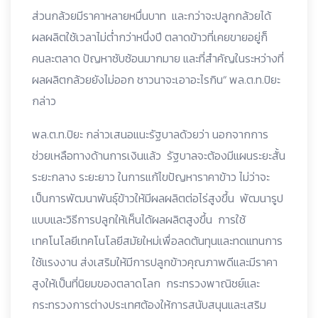
ส่วนกล้วยมีราคาหลายหมื่นบาท และกว่าจะปลูกกล้วยได้
ผลผลิตใช้เวลาไม่ต่ำกว่าหนึ่งปี ตลาดข้าวที่เคยขายอยู่ก็
คนละตลาด ปัญหาซับซ้อนมากมาย และที่สำคัญในระหว่างที่
ผลผลิตกล้วยยังไม่ออก ชาวนาจะเอาอะไรกิน“ พล.ต.ท.ปิยะ
กล่าว
พล.ต.ท.ปิยะ กล่าวเสนอแนะรัฐบาลด้วยว่า นอกจากการ
ช่วยเหลือทางด้านการเงินแล้ว รัฐบาลจะต้องมีแผนระยะสั้น
ระยะกลาง ระยะยาว ในการแก้ไขปัญหาราคาข้าว ไม่ว่าจะ
เป็นการพัฒนาพันธุ์ข้าวให้มีผลผลิตต่อไร่สูงขึ้น พัฒนารูป
แบบและวิธีการปลูกให้เห็นได้ผลผลิตสูงขึ้น การใช้
เทคโนโลยีเทคโนโลยีสมัยใหม่เพื่อลดต้นทุนและทดแทนการ
ใช้แรงงาน ส่งเสริมให้มีการปลูกข้าวคุณภาพดีและมีราคา
สูงให้เป็นที่นิยมของตลาดโลก กระทรวงพาณิชย์และ
กระทรวงการต่างประเทศต้องให้การสนับสนุนและเสริม