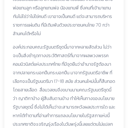
พ่อแทนลูก หรือลูกแทนพ่อ น้องแทนพี่ ซึ่งคนที่เข้ามาแทน
กันไม่ใช่ว่าไม่ใช่คนดี เขาอาจเป็นคนดี แต่จะสามารถบริหาร
ราชการแผ่นดิน ที่มีเดิมพันด้วยประชาชนคนไทย 70 กว่า
ล้านคนได้หรือไม่
องค์ประกอบคณะรัฐมนตรีชุดนี้มาจากหลายสัดส่วน ไม่ว่า
จะเป็นสิ่งชำรุดทางประวัติศาสตร์ที่มาจากผลพวงพรรค
คอมมิวนิสต์แห่งประเทศไทย ที่มีจุดยืนว่าอำนาจรัฐต้องมา
จากปลายกระบอกปืนกระบอกปืน มาจากรัฐมนตรีอาชีพ ที่
เลือกจะเป็นรัฐมนตรีมา 17-18 สมัย ส่วนคนใหม่นั้นก็สืบทอด
โดยสายเลือด สื่อมวลชนจึงขนานนามคณะรัฐมนตรีชุดนี้
ว่า ญาติกาบ้าง ผู้สืบสันดานบ้าง ทำให้เห็นทางของนโยบาย
รัฐบาลชุดนี้ ซึ่งไม่ได้เห็นว่าจะสามารถหวังผลประการใด และ
หากได้ทำตามที่อ่านคำการแถลงนโยบายในรัฐสภาแห่งนี้
ประเทศชาติจะเจริญรุ่งเรืองในวันพรุ่งนี้เลยแต่ตนไม่แปลก