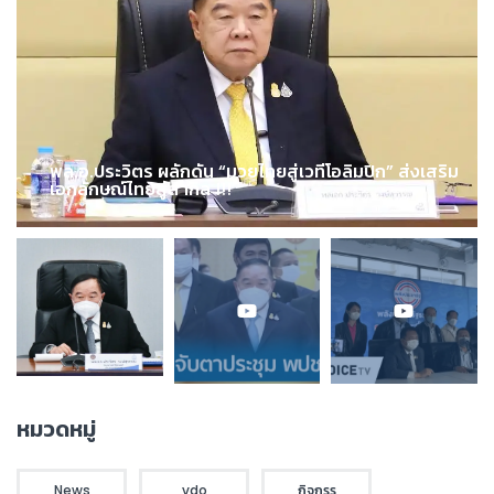
พล.อ.ประวิตร ผลักดัน “มวยไทยสู่เวทีโอลิมปิก” ส่งเสริม
เอกลักษณ์ไทยสู่สากล !!!
หมวดหมู่
News
vdo
กิจกรร