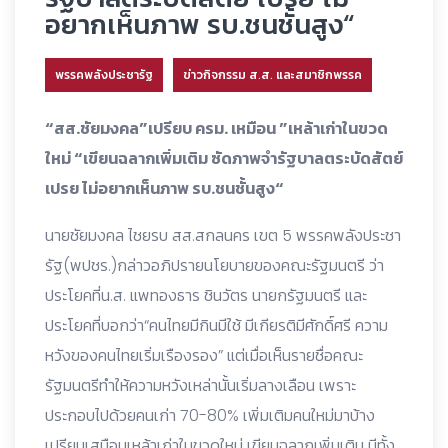
อยากเห็นภาพ รบ.ชนชั้นสูง“
พรรคพลังประชารัฐ
ข่าวกิจกรรม ส.ส. และสมาชิกพรรค
“สส.ชัยมงคล”เปรียบ ครม. เหมือน ”เหล้าเก่าในขวด
ใหม่ “เขียนฉลากเพิ่มเติม ซัดภาพจำรัฐบาลตระบัดสัตย์
เปรย ไม่อยากเห็นภาพ รบ.ชนชั้นสูง“
นายชัยมงคล ไชยรบ สส.สกลนคร เขต 5 พรรคพลังประชา
รัฐ(พปชร.)กล่าวอภิปรายนโยบายของคณะรัฐมนตรี ว่า
ประโยคที่น.ส. แพทองธาร ชินวัตร นายกรัฐมนตรี และ
ประโยคที่บอกว่า“คนไทยมีกินมีใช้ มีเกียรติมีศักดิ์ศรี ความ
หวังของคนไทยเริ่มเรืองรอง” แต่เมื่อเห็นรายชื่อคณะ
รัฐมนตรีทำให้ความหวังเหล่านั้นเริ่มลางเลือน เพราะ
ประกอบไปด้วยคนเก่า 70-80% เพิ่มเติมคนใหม่มาบ้าง
เปรียบเสมือนเหล้าเก่าในขวดใหม่ เขียนฉลากเพิ่มเติม มีทั้ง