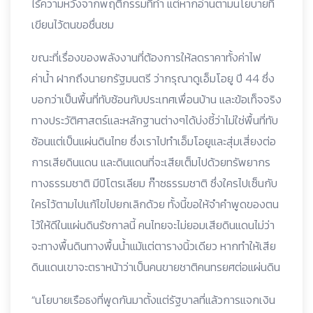
ไร้ความหวังจากพฤติกรรมที่ทำ แต่หากอ่านตามนโยบายที่
เขียนไว้ตนขอชื่นชม
ขณะที่เรื่องของพลังงานที่ต้องการให้ลดราคาทั้งค่าไฟ
ค่าน้ำ ฝากถึงนายกรัฐมนตรี ว่ากรุณาดูเอ็มโอยู ปี 44 ซึ่ง
บอกว่าเป็นพื้นที่ทับซ้อนกับประเทศเพื่อนบ้าน และข้อเท็จจริง
ทางประวัติศาสตร์และหลักฐานต่างๆได้บ่งชี้ว่าไม่ใช่พื้นที่ทับ
ซ้อนแต่เป็นแผ่นดินไทย ซึ่งเราไปทำเอ็มโอยูและสุ่มเสี่ยงต่อ
การเสียดินแดน และดินแดนที่จะเสียเต็มไปด้วยทรัพยากร
ทางธรรมชาติ มีปิโตรเลียม ก๊าซธรรมชาติ ซึ่งใครไปเซ็นกับ
ใครไว้ตามไปแก้ไขไปยกเลิกด้วย ทั้งนี้ขอให้จำคำพูดของตน
ไว้ให้ดีในแผ่นดินรัชกาลนี้ คนไทยจะไม่ยอมเสียดินแดนไม่ว่า
จะทางพื้นดินทางพื้นน้ำแม้แต่ตารางนิ้วเดียว หากทำให้เสีย
ดินแดนเขาจะตราหน้าว่าเป็นคนขายชาติคนทรยศต่อแผ่นดิน
“นโยบายเรือธงที่พูดกันมาตั้งแต่รัฐบาลที่แล้วการแจกเงิน