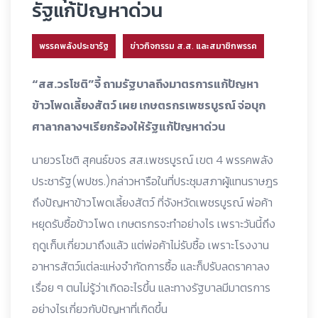
รัฐแก้ปัญหาด่วน
พรรคพลังประชารัฐ
ข่าวกิจกรรม ส.ส. และสมาชิกพรรค
“สส.วรโชติ”จี้ ถามรัฐบาลถึงมาตรการแก้ปัญหา
ข้าวโพดเลี้ยงสัตว์ เผย เกษตรกรเพชรบูรณ์ จ่อบุก
ศาลากลางฯเรียกร้องให้รัฐแก้ปัญหาด่วน
นายวรโชติ สุคนธ์ขจร สส.เพชรบูรณ์ เขต 4 พรรคพลัง
ประชารัฐ(พปชร.)กล่าวหารือในที่ประชุมสภาผู้แทนราษฎร
ถึงปัญหาข้าวโพดเลี้ยงสัตว์ ที่จังหวัดเพชรบูรณ์ พ่อค้า
หยุดรับซื้อข้าวโพด เกษตรกรจะทำอย่างไร เพราะวันนี้ถึง
ฤดูเก็บเกี่ยวมาถึงแล้ว แต่พ่อค้าไม่รับซื้อ เพราะโรงงาน
อาหารสัตว์แต่ละแห่งจำกัดการซื้อ และก็ปรับลดราคาลง
เรื่อย ๆ ตนไม่รู้ว่าเกิดอะไรขึ้น และทางรัฐบาลมีมาตรการ
อย่างไรเกี่ยวกับปัญหาที่เกิดขึ้น