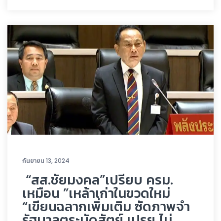
กันยายน 13, 2024
“สส.ชัยมงคล”เปรียบ ครม.
เหมือน ”เหล้าเก่าในขวดใหม่
“เขียนฉลากเพิ่มเติม ซัดภาพจำ
รัฐบาลตระบัดสัตย์ เปรย ไม่