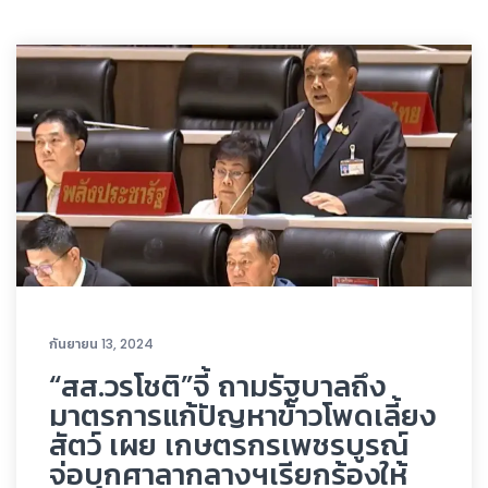
กันยายน 13, 2024
“สส.วรโชติ”จี้ ถามรัฐบาลถึง
มาตรการแก้ปัญหาข้าวโพดเลี้ยง
สัตว์ เผย เกษตรกรเพชรบูรณ์
จ่อบุกศาลากลางฯเรียกร้องให้