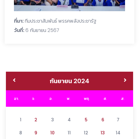
ที่มา:
ทีมประชาสัมพันธ์ พรรคพลังประชารัฐ
วันที่:
6 กันยายน 2567
กันยายน 2024
อา.
จ.
อ.
พ.
พฤ.
ศ.
ส.
1
2
3
4
5
6
7
8
9
10
11
12
13
14