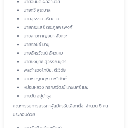
นายอนันต์ ผลอำนวย
นายทวี สุระบาล
นายสุธรรม จริตงาม
นายกระแสร์ ตระกูลพรพงศ์
นางสาวกาญจนา จังหวะ
นายคอซีย์ มามุ
นายอัครวัฒน์ อัศวเหม
นายยงยุทธ สุวรรณบุตร
พลตำรวจโทปิยะ ต๊ะวิชัย
นายชาญกฤช เดชวิทักษ์
หม่อมหลวง กรกสิวัฒน์ เกษมศรี และ
นายวัน อยู่บำรุง
คณะกรรมการสรรหาผู้สมัครรับเลือกตั้ง จำนวน 5 คน
ประกอบด้วย
นายสันติ พร้อมพัฒน์