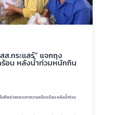
สส.กระแสร์” แจกถุง
ร้อน หลังน้ำท่วมหนักกิน
งชีพช่วยบรรเทาความเดือดร้อน หลังน้ำท่วม