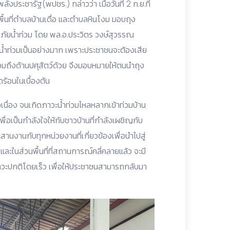
ระชารัฐ(พปชร.) กล่าวว่า เมื่อวันที่ 2 ก.ย.ที่
นที่ตำบลบ้านเดื่อ และตำบลหินโงม มอบถุง
ทกภัยน้ำท่วม โดย พล.อ.ประวิตร วงษ์สุวรรณ
้ำท่วมเป็นอย่างมาก เพราะประชาชนจะต้องเสีย
ำ รวมถึงด้านปศุสัตว์ด้วย จึงมอบหมายให้ตนนำถุง
ร้อนในเบื้องต้น
เนื่อง จนเกิดภาวะน้ำท่วมไหลหลากเข้าท่วมบ้าน
เพื่อเป็นกำลังใจให้กับชาวบ้านที่กำลังเผชิญกับ
สานงานกับทุกหน่วยงานที่เกี่ยวข้องเพื่อนำไปสู่
ะในส่วนพื้นที่ที่สถานการณ์คลี่คลายแล้ว จะมี
ู่ภาวะปกติโดยเร็ว เพื่อให้ประชาชนสามารถกลับมา