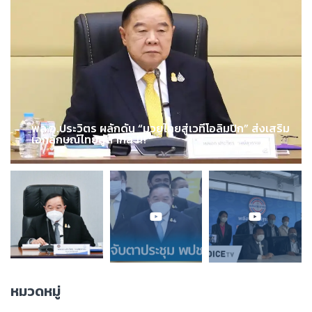
พล.อ.ประวิตร ผลักดัน “มวยไทยสู่เวทีโอลิมปิก” ส่งเสริม
เอกลักษณ์ไทยสู่สากล !!!
หมวดหมู่