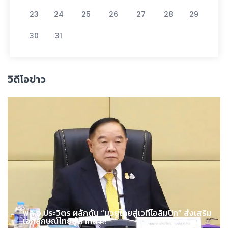
23
24
25
26
27
28
29
30
31
วิดีโอข่าว
พล.อ.ประวิตร ผลักดัน “มวยไทยสู่เวทีโอลิมปิก” ส่งเสริม
เอกลักษณ์ไทยสู่สากล !!!