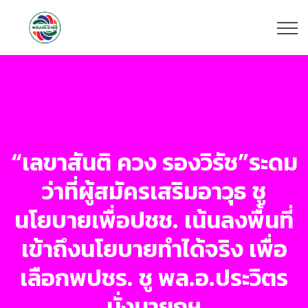
“เลขาสันติ ควง รองวิรัช”ระดม
ว่าที่ผู้สมัครเสริมอาวุธ ชู
นโยบายเพื่อปชช. เน้นลงพื้นที่
เข้าถึงนโยบายทำได้จริง เพื่อ
เลือกพปชร. ชู พล.อ.ประวิตร
นั่งนายกฯ