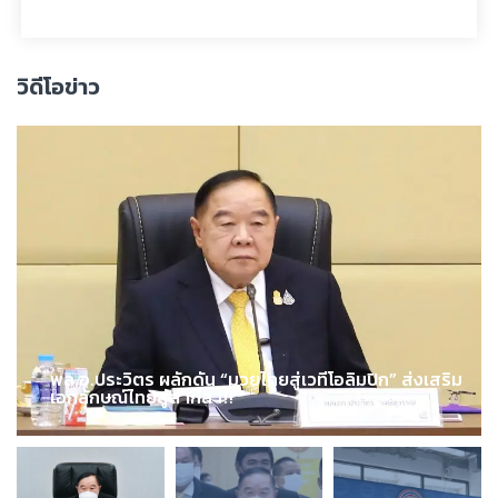
วิดีโอข่าว
พล.อ.ประวิตร ผลักดัน “มวยไทยสู่เวทีโอลิมปิก” ส่งเสริม
เอกลักษณ์ไทยสู่สากล !!!