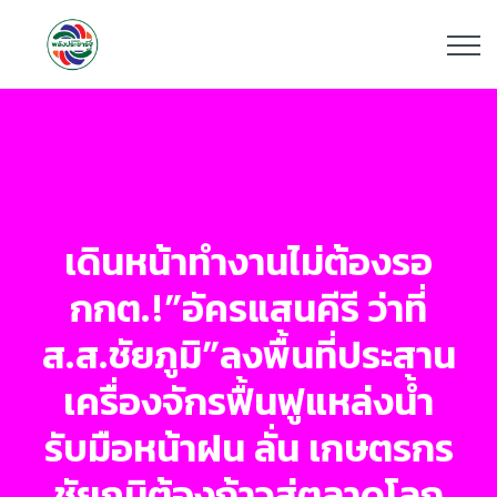
เดินหน้าทำงานไม่ต้องรอ
กกต.!”อัครแสนคีรี ว่าที่
ส.ส.ชัยภูมิ”ลงพื้นที่ประสาน
เครื่องจักรฟื้นฟูแหล่งน้ำ
รับมือหน้าฝน ลั่น เกษตรกร
ชัยภูมิต้องก้าวสู่ตลาดโลก