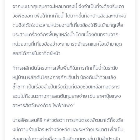
จากบนเขาภูแลนคาจะไหลมาตรงนี้ จึงจำเป็นที่จะต้องรีบเอา
วัชพืชออก เพื่อให้กักเก็บน้ำได้มากขึ้นทั้งหน้าแล้งและหน้าฝน
ตนจึงได้เร่งประสานหน่วยงานที่เกี่ยวข้องให้รีบเข้ามาดูเพื่อ
ประสานเครื่องจักรฟื้นฟูแหล่งน้ำ โดยเบื้องต้นทราบจาก
หน่วยงานที่เกี่ยวข้องว่าจะสามารถย้ายรถแบคโฮเข้ามาขุด
ลอกได้ภายในอาทิตย์หน้า
“การผลักดันโครงการเพิ่มพื้นที่ในการกักเก็บน้ำในระดับ
หมู่บ้าน ผลักดันโครงการกักเก็บน้ำ ป้องกันน้ำท่วมแล้ง
ซ้ำซาก เป็นเรื่องจำเป็นเร่งด่วนที่ต้องช่วยเหลือเกษตรกร
รวมไปถึงแนวทางการลดต้นทุนรายจ่าย เช่น ราคาปุ๋ยแพง
อาหารสัตว์แพงด้วย ไฟฟ้าแพง”
นายอัครแสนคีรี กล่าวต่อว่า การเกษตรจะพัฒนาได้ก็จะตัอ
งมีความร่วมมือระหว่างจังหวัด และระหว่างประเทศ เพื่อเป็น
ช่องทางในการช่วยซื้อขายสินค้าเกษตร เช่น มันสำปะหลัง