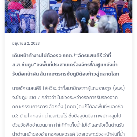
มิถุนายน 2, 2023
เดินหน้าทำงานไม่ต้องรอ กกต.!”อัครแสนคีรี ว่าที่
ส.ส.ชัยภูมิ”ลงพื้นที่ประสานเครื่องจักรฟื้นฟูแหล่งน้ำ
รับมือหน้าฝน ลั่น เกษตรกรชัยภูมิต้องก้าวสู่ตลาดโลก
นายอัครแสนคีรี โล่ห์วีระ ว่าที่สมาชิกสภาผู้แทนราษฎร (ส.ส.)
จ.ชัยภูมิ เขต 7 กล่าวว่า ในช่วงระหว่างรอการรับรองจาก
คณะกรรมการการเลือกตั้ง (กกต.)ตนก็ได้ลงพื่นที่หนองซ่อ
ม.3 บ้านโคกสง่า ตำบลห้วยไร่ ซึ่งปัจจุบันมีสภาพปกคลุมไป
ด้วยวัชพืชจำนวนมาก ทำให้กักเก็บน้ำไม่ได้ และยังเป็นด่านรับ
น้ำด่านหน้าของอำเภอคอนสวรรค์ โดยเฉพาะช่วงหน้าฝนที่น้ำ