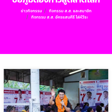
ข่าวกิจกรรม
กิจกรรม ส.ส. และสมาชิก
กิจกรรม ส.ส. อัครแสนคีรี โล่ห์วีระ