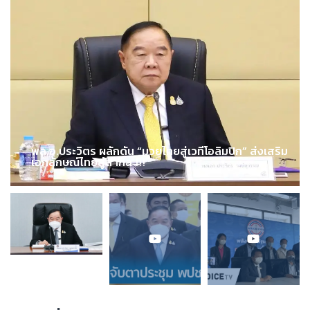
พล.อ.ประวิตร ผลักดัน “มวยไทยสู่เวทีโอลิมปิก” ส่งเสริม
เอกลักษณ์ไทยสู่สากล !!!