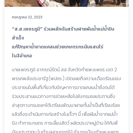
กรกฎาคม 22, 2023
“ส.ส.เพชรภูมิ” ร่วมผลักดันสร้างฝายผันน้ำแม่น้ำปิง
สำเร็จ
แก้ปัญหาน้ำขาดแคลนช่วยเกษตรกรนับแสนไร่
ใน3อำเภอ
นายเพชรภูมิ อาภรณ์รัตน์ สส.จังหวัดกำแพงเพชร เขต 2
พรรคพลังประชารัฐ(พปชร.) เปิดเผยถึงความเดือดร้อนของ
ประชาชนในพื้นที่เกี่ยวกับปัญหาการขาดแคลนน้ำซึ่งตนได้
ร่วมประสานแนวทางการช่วยเหลือไปยังกรมชลประทานซึ่ง
ล่าสุดทางกรมชลฯได้เตรียมพัฒนาฝายกั้นน้ำเป็นที่เรียบร้อย
แล้วซึ่งจะดำเนินการก่อสร้างในเร็วๆ นี้ เพื่อผันน้ำจากแม่น้ำ
ปิง ทำการเกษตร การเลี้ยงสัตว์ ผลิตประปาหมู่บ้าน ให้กับพี่
น้องประชาชน ในตำบลลานดอกไม้ อำเภอเมืองกำแพงเพชร