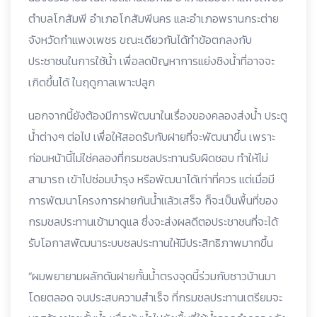
ตำบลโกสัมพี อำเภอโกสัมพีนคร และอำเภอพรานกระต่าย
จังหวัดกำแพงเพชร ขณะเดียวกันได้ทำข้อตกลงกับ
ประชาชนในการใช้น้ำ เพื่อลดปัญหาการแย่งชิงน้ำที่อาจจะ
เกิดขึ้นได้ ในฤดูกาลเพาะปลูก
นอกจากนี้ยังต้องมีการพัฒนาในเรื่องของคลองส่งน้ำ ประตู
น้ำต่างๆ ต่อไป เพื่อให้สอดรับกับฝายที่จะพัฒนาขึ้น เพราะ
ก่อนหน้านี้ไม่ใช่คลองที่กรมชลประทานรับผิดชอบ ทำให้ไม่
สามารถ เข้าไปซ่อมบำรุง หรือพัฒนาได้เท่าที่ควร แต่เมื่อมี
การพัฒนาโครงการฝายกันน้ำแล้วเสร็จ ก็จะเป็นพื้นที่ของ
กรมชลประทานเข้ามาดูแล ซึ่งจะส่งผลดีตอประชาชนที่จะได้
รับโอกาสพัฒนาระบบชลประทานให้มีประสิทธิภาพมากขึ้น
“ผมพยายามผลักดันฝายกั้นน้ำตรงจุดนี้ร่วมกับชาวบ้านมา
โดยตลอด จนประสบความสำเร็จ ที่กรมชลประทานเตรียมจะ