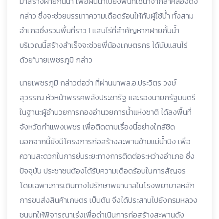
มาสร้างฝายกั้นน้ำ เพื่อผันน้ำไปยังพื้นที่ใช้น้ำจากลำคลองดัง
กล่าว ซึ่งจะช่วยบรรเทาความเดือดร้อนให้กับผู้ใช้น้ำ ทั้งสาม
อำเภอซึ่งรวมพื้นที่ราว 1 แสนไร่ที่สำคัญหากฝายกั้นน้ำ
บริเวณนี้สร้างสำเร็จจะช่วยพี่น้องเกษตรกร ได้นับแสนไร่
ด้วย”นายเพชรภูมิ กล่าว
นายเพชรภูมิ กล่าวต่อว่า ที่ผ่านมาพล.อ.ประวิตร วงษ์
สุวรรณ หัวหน้าพรรคพลังประชารัฐ และรองนายกรัฐมนตรี
ในฐานะผู้อำนวยการกองอำนวยการน้ำแห่งชาติ ได้ลงพื้นที่
จังหวัดกำแพงเพชร เพื่อติดตามเรื่องนี้อย่างใกล้ชิด
นอกจากนี้ยังมีโครงการก่อสร้างสะพานข้ามแม่น้ำปิง เพื่อ
ความสะดวกในการย่นระยะทางการติดต่อระหว่างอำเภอ ซึ่ง
ปัจจุบัน ประชาชนต้องได้รับความเดือดร้อนในการสัญจร
โดยเฉพาะการเดินทางไปรักษาพยาบาลในโรงพยาบาลหลัก
การขนส่งสินค้าเกษตร เป็นต้น จึงได้ประสานไปยังกรมหลวง
ชนบทให้พิจารณาเร่งเพื่อดำเนินการก่อสร้างสะพานดัง