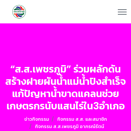
“ส.ส.เพชรภูมิ” ร่วมผลักดัน
สร้างฝายผันน้ำแม่น้ำปิงสำเร็จ
แก้ปัญหาน้ำขาดแคลนช่วย
เกษตรกรนับแสนไร่ใน3อำเภอ
ข่าวกิจกรรม
กิจกรรม ส.ส. และสมาชิก
กิจกรรม ส.ส.เพชรภูมิ อาภรณ์รัตน์