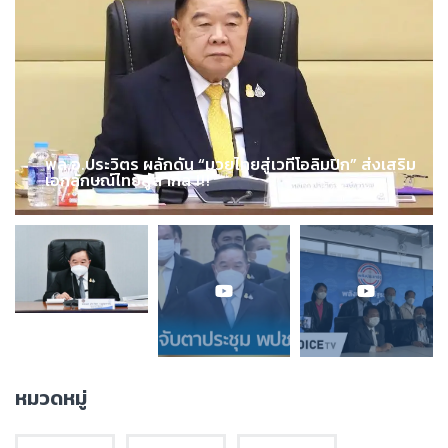
พล.อ.ประวิตร ผลักดัน “มวยไทยสู่เวทีโอลิมปิก” ส่งเสริม
เอกลักษณ์ไทยสู่สากล !!!
หมวดหมู่