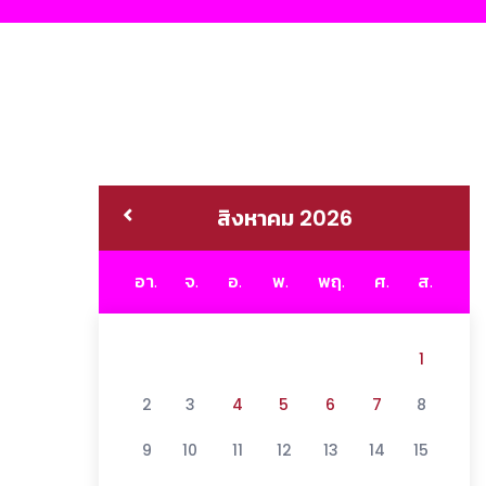
สิงหาคม 2026
อา.
จ.
อ.
พ.
พฤ.
ศ.
ส.
1
2
3
4
5
6
7
8
9
10
11
12
13
14
15