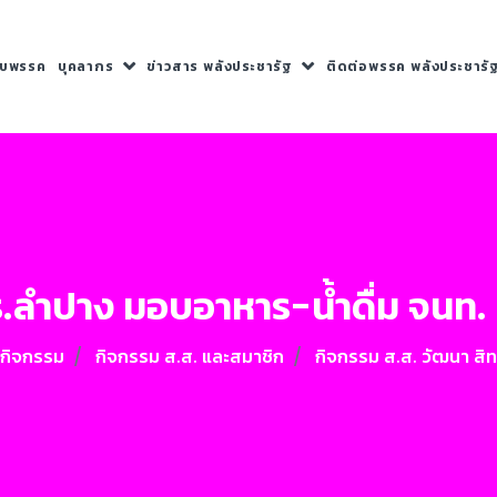
กับพรรค
บุคลากร
ข่าวสาร พลังประชารัฐ
ติดต่อพรรค พลังประชารั
ลำปาง มอบอาหาร-น้ำดื่ม จนท. 
วกิจกรรม
กิจกรรม ส.ส. และสมาชิก
กิจกรรม ส.ส. วัฒนา สิทธ