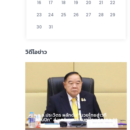
16
17
18
19
20
21
22
23
24
25
26
27
28
29
30
31
วิดีโอข่าว
พล.อ.ประวิตร ผลักดัน “มวยไทยสู่เวที
โอลิมปิก” ส่งเสริมเอกลักษณ์ไทยสู่สากล !!!