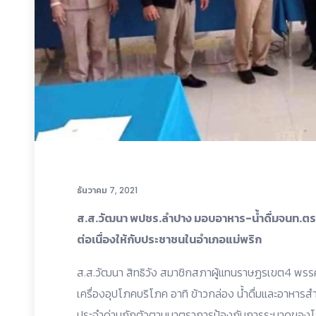
ธันวาคม 7, 2021
ส.ส.วัฒนา พปชร.ลำปาง มอบอาหาร-น้ำดื่มจนท.ตรวจ
ต่อเนื่องให้กับประชาชนในอำเภอแม่พริก
ส.ส.วัฒนา สิทธิวัง สมาชิกสภาผู้แทนราษฏรเขต4 พรร
เครื่องอุปโภคบริโภค อาทิ ข้าวกล่อง น้ำดื่มและอาหารสำเ
ประจำด่านกักตัวตามมาตราการป้องกันการระบาดของโรค