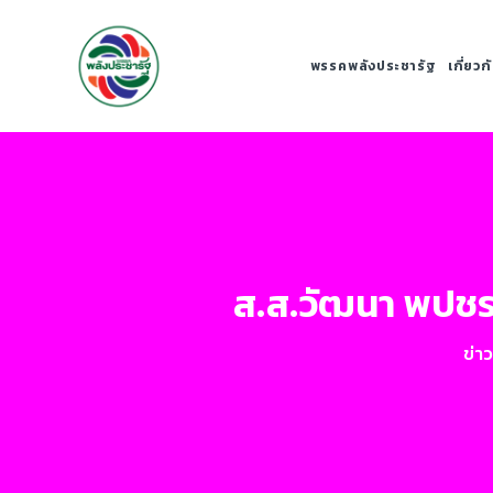
พรรคพลังประชารัฐ
เกี่ยว
ส.ส.วัฒนา พปชร.
ข่า