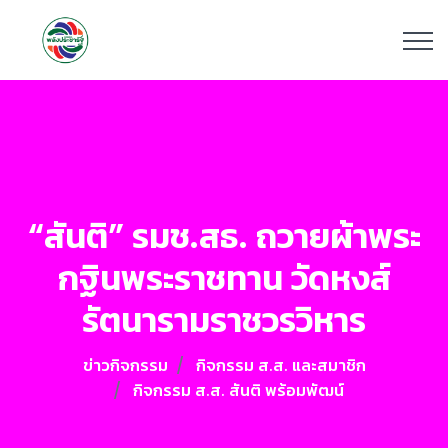
“สันติ” รมช.สธ. ถวายผ้าพระ
กฐินพระราชทาน วัดหงส์
รัตนารามราชวรวิหาร
ข่าวกิจกรรม
กิจกรรม ส.ส. และสมาชิก
กิจกรรม ส.ส. สันติ พร้อมพัฒน์