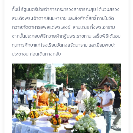
ทั้งนี้ รัฐมนตรีช่วยว่าการกระทรวงสาธารณสุข ได้บวงสรวง
สมเด็จพระเจ้าตากสินมหาราช และสิ่งศักดิ์สิทธิ์ภายในวัด
ถวายภัตตาหารอพลแด่พระสงฆ์-สามเณร ทั้งพระอาราม
จากนั้นประกอบพิธีถวายผ้ากฐินพระราชทาน เสร็จพิธีได้มอบ
ทุนการศึกษาแก่โรงเรียนวัดหงส์รัตนาราม และเยี่ยมพบปะ
ประชาชน ก่อนเดินทางกลับ