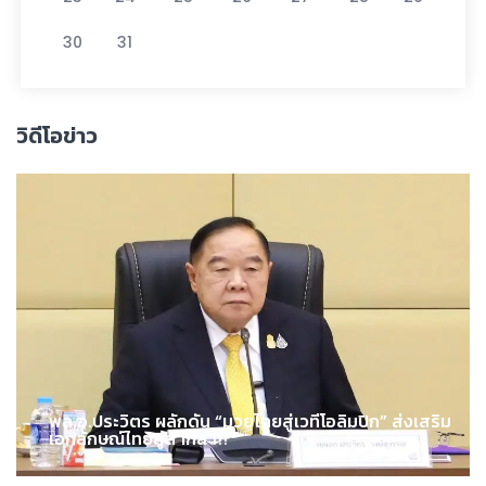
30
31
วิดีโอข่าว
พล.อ.ประวิตร ผลักดัน “มวยไทยสู่เวทีโอลิมปิก” ส่งเสริม
เอกลักษณ์ไทยสู่สากล !!!