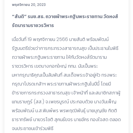
พฤศจิกายน 20, 2023
“สันติ” รมช.สธ. ถวายผ้าพระกฐินพระราชทาน วัดหงส์
รัตนารามราชวรวิหาร
เมื่อวันที่ 19 พฤศจิกายน 2566 นายสันติ พร้อมพัฒน์
รัฐมนตรีช่วยว่าการกระทรวงสาธารณสุข เป็นประธานในพิธี
ถวายผ้าพระกฐินพระราชทาน ให้กับวัดหงส์รัตนาราม
ราชวรวิหาร เขตบางกอกใหญ่ กทม. นับเป็นพระ
มหากรุณาธิคุณเป็นล้นพ้นที่ สมเด็จพระเจ้าอยู่หัว ทรงพระ
กรุณาโปรดเกล้าฯ พระราขทานผ้าพระกฐินในปีนี้ โดยมี
ข้าราชการกระทรวงสาธารณสุข เจ้าหน้าที่ และสมาชิกสภาผู้
แทนราษฎร์ (สส.) จ.เพชรบูรณ์ ประกอบด้วย นางวันเพ็ญ
พร้อมพัฒน์ น.ส.พิมพ์พร พรพฤฒิพันธุ์ นายบุญชัย กิตติ
ธาราทรัพย์ นายวรโชติ สุคนธ์ขจร นายอัคร ทองใจสด ตลอด
จนประชาชนเข้าร่วมพิธี