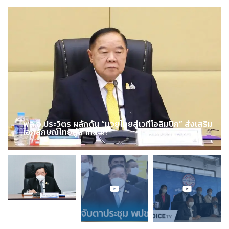
พล.อ.ประวิตร ผลักดัน “มวยไทยสู่เวทีโอลิมปิก” ส่งเสริม
เอกลักษณ์ไทยสู่สากล !!!