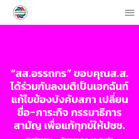
“สส.อรรถกร” ขอบคุณส.ส.
ได้ร่วมกันลงมติเป็นเอกฉันท์
แก้ไขข้องบังคับสภา เปลี่ยน
ชื่อ-ภาระกิจ กรรมาธิการ
สามัญ เพื่อแก้ทุกข์ให้ปชช.