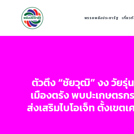
พรรคพลังประชารัฐ
เกี่ยว
ตัวตึง “ชัยวุฒิ” งง วัยร
เมืองตรัง พบปะเกษตรกรป
ส่งเสริมไบโอเจ็ท ตั้งเขต