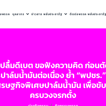
กับพรรค
บุคลากร
ข่าวสาร พลังประชารัฐ
ติดต่อพรรค พลังประชารั
ุ่นปลื้มดีเบต ขอฟังความคิด ก่อนตั
าล์มน้ำมันต่อเนื่อง ย้ำ “พปชร.
เศรษฐกิจพิเศษปาล์มน้ำมัน เพื่อ
ครบวงจรกตั้ง
ข่าวกิจกรรม
กิจกรรมพรรค