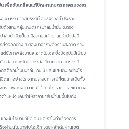
ำมัน เพื่อขับเคลื่อนแก้ปัญหาเกษตรกรครบวงจร
ัง จ.ตรัง นายสนธิรัตน์ สนธิจิรวงศ์ ประธาน
บตัวแทนกลุ่มเกษตรกรปาล์มน้ำมัน จ.ตรัง
าล์มน้ำมันเป็นเหมือนทองคำ ปาล์มน้ำมันยังมี
การส่งออกต่าง ๆ ต้องมาจากพลังงานสะอาด รวม
ิตร แต่ยังหาพลังงานสะอาดไม่เจอ ซึ่งปัจจุบันมีเพียง
มัน อ้อย และมันสำปะหลัง ที่ผ่านมาเกษตรกรที่
ากสต็อกน้ำมันปาล์มเกิน 3 แสนแสนตัน อย่างไร
แก้ปัญหาอย่างไร จากประสบการณ์ที่ตนเคยเป็นทั้ง
กระทรวงพลังงาน ตนเข้าใจกลไก ราคา และแนวทาง
ตำแหน่ง เคยทำให้ราคาปาล์มน้ำมันขึ้นไปถึง
ละมีนโยบายที่ชัดเจน แต่เราไม่ทำเรื่องการ
ดเสร็จผ่านนโยบายไบโอเจ็ท โดยผลักดันผ่านเขต