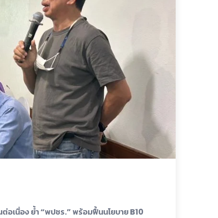
ต่อเนื่อง ย้ำ “พปชร.” พร้อมฟื้นนโยบาย B10