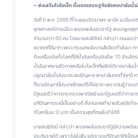
– ส่งเสริมไบโอเจ็ท ตั้งเขตเศรษฐกิจพิเศษปาล์มน้
วันที่ 6 พ.ค. 2566 ที่โรงแรมวัฒนาพร พาร์ค อ.เมืองตร
ยุทธศาสตร์การเมือง พรรคพลังประชารัฐ พบปะพูดคุยกั
จำนวนกว่า 60 คน โดยนายสนธิรัตน์ กล่าวว่า ตนมองว่าป
อนาคตที่ดีมาก เพราะกระแสพลังงานสีเขียวกำลังมา 
ถึงเครื่องบินทั้งโลกที่ใช้น้ำมันเครื่องบินปีละ 70 ล้านล
น้ำมันอาศยานชีวภาพหรือไบโอเจ็ทที่ผลิตได้จากปาล์มน้ำ
ปลูกปาล์มน้ำมันจะประสบปัญหาราคาปาล์มตกต่ำทุกปี ห
ก็ตามปัญหานี้ประเทศไทยแก้ได้ไม่ยาก เพราะตนรู้ว่าจะ
รัฐมนตรีว่าการกระทรวงพาณิชย์ และรัฐมนตรีว่าการ
แก้ปัญหาตรงนี้เป็นอย่างดี ซึ่งตนเคยทำมาแล้วสมัยดำรง
กิโลกรัมละ 12 บาท เป็นความสุขที่ตนยังจำได้ดี
นายสนธิรัตน์ กล่าวว่า พรรคพลังประชารัฐมีความพร้อม แ
ประกันรายได้ เพราะไม่ยั่งยืน แต่เราจะแก้ปัญหาให้เบ็