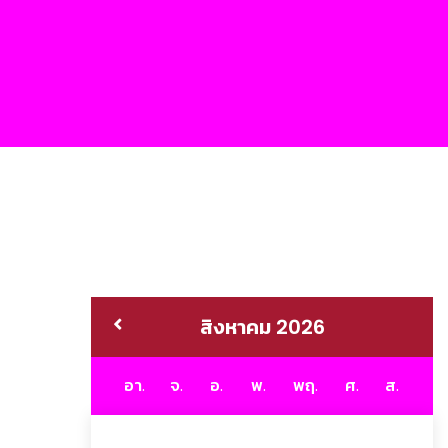
สิงหาคม 2026
อา.
จ.
อ.
พ.
พฤ.
ศ.
ส.