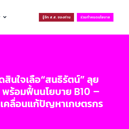
ฐ
รู้จัก ส.ส. ของท่าน
ร่วมกำหนดนโยบาย
ดสินใจเลือ“สนธิรัตน์” ลุย
” พร้อมฟื้นนโยบาย B10 –
ขับเคลื่อนแก้ปัญหาเกษตรกร