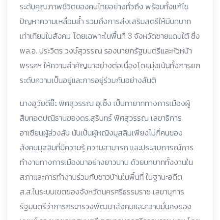
ระดับคุณภาพชีวิตของคนไทยอย่างทั่วถึง พร้อมทั้งแก้ไข
ปัญหาความเหลื่อมล้ำ รวมถึงการส่งเสริมสตรีให้มีบทบาท
เท่าเทียมในสังคม โดยเฉพาะในพื้นที่ 3 จังหวัดชายแดนใต้ ซึ่ง
พล.อ. ประวิตร วงษ์สุวรรณ รองนายกรัฐมนตรีและหัวหน้า
พรรคฯ ให้ความสำคัญมาอย่างต่อเนื่องโดยมุ่งเน้นทั้งการยก
ระดับความเป็นอยู่และการอยู่ร่วมกันอย่างสันติ
นางฮูวัยดีย๊ะ พิศสุวรรณ อุเซ็ง เป็นทายาททางการเมืองผู้
สืบทอดปณิธานของดร.สุรินทร์ พิศสุวรรณ เลขาธิการ
อาเซียนผู้ล่วงลับ นับเป็นผู้หญิงมุสลิมเพียงไม่กี่คนของ
สังคมมุสลิมที่มีความรู้ ความสามารถ และประสบการณ์การ
ทำงานทางการเมืองมาอย่างยาวนาน ด้วยบทบาททั้งงานใน
สภาและการทำงานร่วมกับชาวบ้านในพื้นที่ ในฐานะอดีต
ส.ส.ในระบบเขตของจังหวัดนครศรีธรรมราช เลขานุการ
รัฐมนตรีว่าการกระทรวงพัฒนาสังคมและความมั่นคงของ