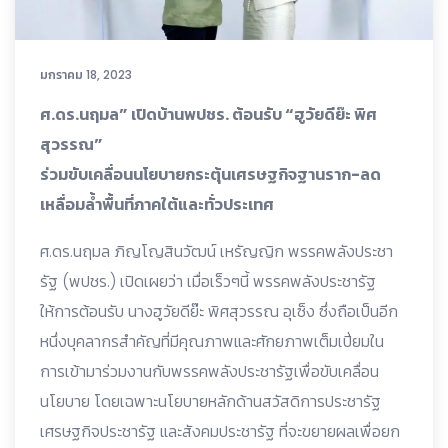
มกราคม 18, 2023
ศ.ดร.นฤมล” เปิดบ้านพปชร. ต้อนรับ “ฮูวัยดีย๊ะ พิศ
สุวรรณ”
ร่วมขับเคลื่อนนโยบายกระตุ้นเศรษฐกิจฐานราก-ลด
เหลื่อมล้ำพื้นที่ภาคใต้และทั่วประเทศ
ศ.ดร.นฤมล ภิญโญสินวัฒน์ เหรัญญิก พรรคพลังประชา
รัฐ (พปชร.) เปิดเผยว่า เมื่อเร็วๆนี้ พรรคพลังประชารัฐ
ให้การต้อนรับ นางฮูวัยดีย๊ะ พิศสุวรรณ อุเซ็ง ซึ่งถือเป็นอีก
หนึ่งบุคลากรสำคัญที่มีคุณภาพและศักยภาพเต็มเปี่ยมใน
การเข้ามาร่วมงานกับพรรคพลังประชารัฐเพื่อขับเคลื่อน
นโยบาย โดยเฉพาะนโยบายหลักด้านสวัสดิการประชารัฐ
เศรษฐกิจประชารัฐ และสังคมประชารัฐ ที่จะขยายผลเพื่อยก