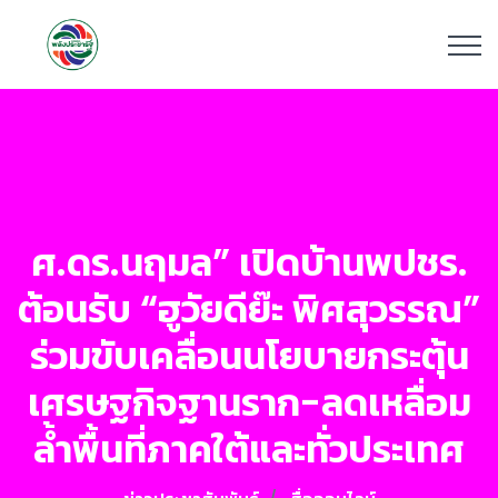
ศ.ดร.นฤมล” เปิดบ้านพปชร.
ต้อนรับ “ฮูวัยดีย๊ะ พิศสุวรรณ”
ร่วมขับเคลื่อนนโยบายกระตุ้น
เศรษฐกิจฐานราก-ลดเหลื่อม
ล้ำพื้นที่ภาคใต้และทั่วประเทศ