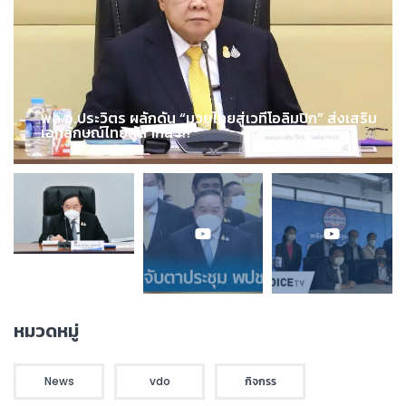
พล.อ.ประวิตร ผลักดัน “มวยไทยสู่เวทีโอลิมปิก” ส่งเสริม
เอกลักษณ์ไทยสู่สากล !!!
หมวดหมู่
News
vdo
กิจกรร