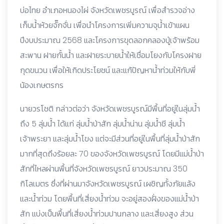
บ่อไทย อำเภอหนองไผ่ จังหวัดเพชรบูรณ์ เพื่อสำรวจอ่าง
เก็บน้ำห้วยจั๊กจั่น เพื่อนำโครงการเพิ่มความจุน้ำเข้าแผน
ปีงบประมาณ 2568 และโครงการขุดลอกคลองปู่เจ้าพร้อม
สะพาน​ ฝายกั้นน้ำ และฝายระบายน้ำให้เชื่อมโยงกับโครงฝาย
กุดขนวน เพื่อให้เกิดประโยชน์ ​และแก้ปัญหา​น้ำท่วมให้กับ​พี่
น้อง​เกษตรกร​
นายวรโชติ กล่าวต่อว่า จังหวัดเพชรบูรณ์มีพื้นที่อยู่ในลุ่มน้ำ
ถึง 5 ลุ่มน้ำ ได้แก่ ลุ่มน้ำป่าสัก ลุ่มน้ำน่าน ลุ่มน้ำชี ลุ่มน้ำ
เจ้าพระยา และลุ่มน้ำโขง แต่จะมีส่วนที่อยู่ในพื้นที่ลุ่มน้ำป่าสัก
มากที่สุดถึงร้อยละ 70 ของจังหวัดเพชรบูรณ์ โดยมีแม่น้ำป่า
สักที่ไหลผ่านพื้นที่จังหวัดเพชรบูรณ์ ยาวประมาณ 350
กิโลเมตร ซึ่งที่ผ่านมาจังหวัดเพชรบูรณ์ เผชิญทั้งภัยแล้ง
และน้ำท่วม โดยพื้นที่เสี่ยงน้ำท่วม จะอยู่สองฝั่งของแม่น้ำป่า
สัก แบ่งเป็นพื้นที่เสี่ยงน้ำท่วมปานกลาง และเสี่ยงสูง ส่วน