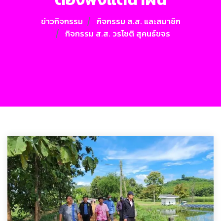
ข่าวกิจกรรม
กิจกรรม ส.ส. และสมาชิก
กิจกรรม ส.ส. วรโชติ สุคนธ์ขจร