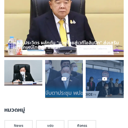
พล.อ.ประวิตร ผลักดัน “มวยไทยสู่เวทีโอลิมปิก” ส่งเสริม
เอกลักษณ์ไทยสู่สากล !!!
หมวดหมู่
News
vdo
กิจกรร