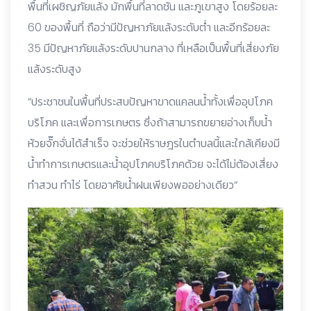
พื้นที่เผชิญภัยแล้ง มักพื้นที่ลาดชัน และภูเขาสูง โดยร้อยละ
60 ของพื้นที่ ถือว่ามีปัญหาภัยแล้งระดับต่ำ และอีกร้อยละ
35 มีปัญหาภัยแล้งระดับปานกลาง ที่เหลือเป็นพื้นที่เสี่ยงภัย
แล้งระดับสูง
“ประชาชนในพื้นที่ประสบปัญหาขาดแคลนน้ำทั้งเพื่ออุปโภค
บริโภค และเพื่อการเกษตร ซึ่งถ้าสามารถขยายอ่างเก็บน้ำ
ห้วยจั๊กจั่นได้สำเร็จ จะช่วยให้ราษฎรในตำบลนี้และใกล้เคียงมี
น้ำทำการเกษตรและน้ำอุปโภคบริโภคด้วย จะได้ไม่ต้องเสี่ยง
ทำสวน ทำไร่ โดยอาศัยน้ำฝนเพียงพออย่างเดียว“