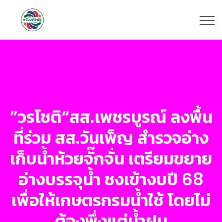
”วรโชติ“สส.เพชรบูรณ์ ลงพื้น
ที่ร่วม สส.วันเพ็ญ สำรวจอ่าง
เก็บน้ำห้วยจั๊กจั่น เตรียมขยาย
อ่างบรรจุน้ำ ชงเข้างบปี 68
เพื่อให้เกษตรกรมน้ำใช้ โดยไม่
ต้องพึ่งแต่น้ำฝน