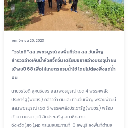
พฤศจิกายน 20, 2023
”วรโชติ“สส.เพชรบูรณ์ ลงพื้นที่ร่วม สส.วันเพ็ญ
สำรวจอ่างเก็บน้ำห้วยจั๊กจั่น เตรียมขยายอ่างบรรจุน้ำ ชง
เข้างบปี 68 เพื่อให้เกษตรกรมน้ำใช้ โดยไม่ต้องพึ่งแต่น้ำ
ฝน
นายวรโชติ สุคนธ์ขจร สส.เพชรบูรณ์ เขต 4 พรรคพลัง
ประชารัฐ(พปชร.) กล่าวว่า ตนและ ท่านวันเพ็ญ พร้อมพัฒน์
สส.เพชรบูรณ์ เขต 5 พรรคพลังประชารัฐ(พปชร.) พร้อม
ด้วย นายธนาวุฒิ สินประเสริฐ สมาชิกสภา
จังหวัด(สจ.),ผอ.กรมชลประทานที่ 10 ลพบุรี ลงพื้นที่ตำบล