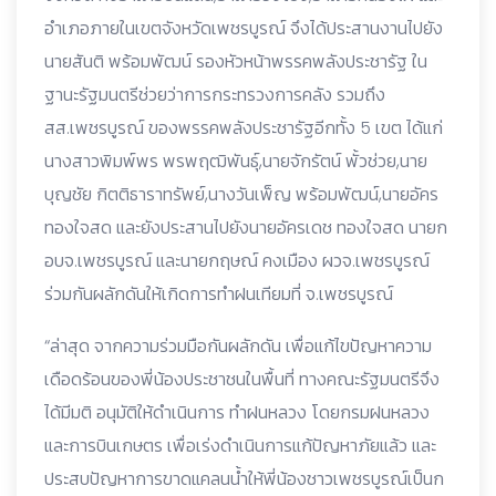
อำเภอภายในเขตจังหวัดเพชรบูรณ์ จึงได้ประสานงานไปยัง
นายสันติ พร้อมพัฒน์ รองหัวหน้าพรรคพลังประชารัฐ ใน
ฐานะรัฐมนตรีช่วยว่าการกระทรวงการคลัง รวมถึง
สส.เพชรบูรณ์ ของพรรคพลังประชารัฐอีกทั้ง 5 เขต ได้แก่
นางสาวพิมพ์พร พรพฤฒิพันธุ์,นายจักรัตน์ พั้วช่วย,นาย
บุญชัย กิตติธาราทรัพย์,นางวันเพ็ญ พร้อมพัฒน์,นายอัคร
ทองใจสด และยังประสานไปยังนายอัครเดช ทองใจสด นายก
อบจ.เพชรบูรณ์ และนายกฤษณ์ คงเมือง ผวจ.เพชรบูรณ์
ร่วมกันผลักดันให้เกิดการทำฝนเทียมที่ จ.เพชรบูรณ์
“ล่าสุด จากความร่วมมือกันผลักดัน เพื่อแก้ไขปัญหาความ
เดือดร้อนของพี่น้องประชาชนในพื้นที่ ทางคณะรัฐมนตรีจึง
ได้มีมติ อนุมัติให้ดำเนินการ ทำฝนหลวง โดยกรมฝนหลวง
และการบินเกษตร เพื่อเร่งดำเนินการแก้ปัญหาภัยแล้ว และ
ประสบปัญหาการขาดแคลนน้ำให้พี่น้องชาวเพชรบูรณ์เป็นก