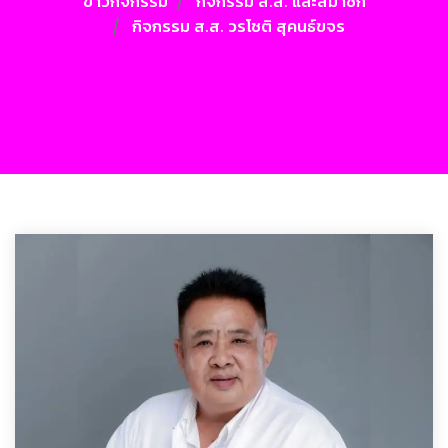
ข่าวกิจกรรม
กิจกรรม ส.ส. และสมาชิก
กิจกรรม ส.ส. วรโชติ สุคนธ์ขจร