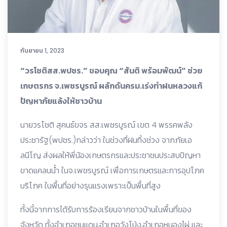
กันยายน 1, 2023
“วรโชติสส.พปชร.” ขอบคุณ “สันติ พร้อมพัฒน์” ช่วย
เกษตรกร จ.เพชรบูรณ์ ผลักดันครม.เร่งทำฝนหลวงแก้
ปัญหาภัยแล้งให้ชาวบ้าน
นายวรโชติ สุคนธ์ขจร สส.เพชรบูรณ์ เขต 4 พรรคพลัง
ประชารัฐ(พปชร.)กล่าวว่า ในช่วงที่ฝนทิ้งช่วง จากภัยเอ
ลนีโญ ส่งผลให้พี่น้องเกษตรกรและประชาชนประสบปัญหา
ขาดแคลนน้ำ ในจ.เพชรบูรณ์ เพื่อการเกษตรและการอุปโภค
บริโภค ในพื้นที่อย่างรุนแรงเพราะเป็นพื้นที่สูง
ทั้งนี้จากการได้รับการร้องเรียนจากชาวบ้านในพื้นที่ของ
จังหวัด ทั้งอำเภอชนแดน,อำเภอวังโป่ง,อำเภอหนองไผ่ และ