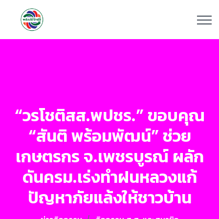
“วรโชติสส.พปชร.” ขอบคุณ
“สันติ พร้อมพัฒน์” ช่วย
เกษตรกร จ.เพชรบูรณ์ ผลัก
ดันครม.เร่งทำฝนหลวงแก้
ปัญหาภัยแล้งให้ชาวบ้าน