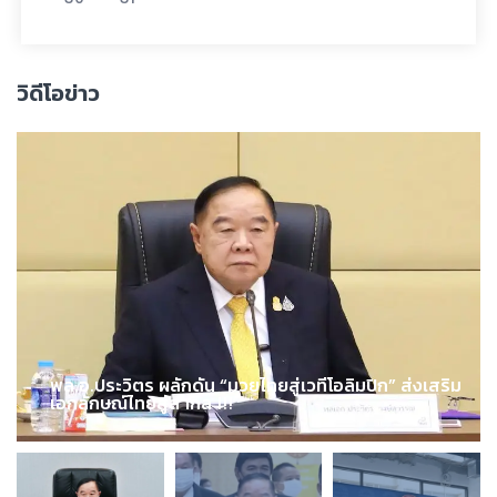
วิดีโอข่าว
พล.อ.ประวิตร ผลักดัน “มวยไทยสู่เวทีโอลิมปิก” ส่งเสริม
เอกลักษณ์ไทยสู่สากล !!!