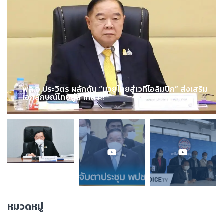
พล.อ.ประวิตร ผลักดัน “มวยไทยสู่เวทีโอลิมปิก” ส่งเสริม
เอกลักษณ์ไทยสู่สากล !!!
หมวดหมู่