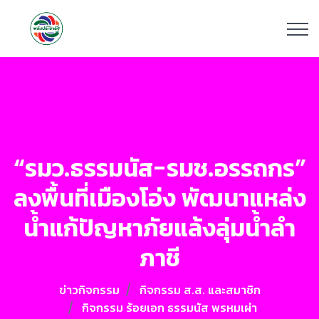
“รมว.ธรรมนัส-รมช.อรรถกร”
ลงพื้นที่เมืองโอ่ง พัฒนาแหล่ง
น้ำแก้ปัญหาภัยแล้งลุ่มน้ำลำ
ภาชี
ข่าวกิจกรรม
กิจกรรม ส.ส. และสมาชิก
กิจกรรม ร้อยเอก ธรรมนัส พรหมเผ่า