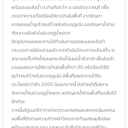
พร้อมระบบส่งน้ำ ต.ด่านทับตะโก อ.จอมบึงจ.ราชบุรี เพื่อ
บรรเทาความเดือดร้อนให้ชาวบ้านในพื้นที่ จากปัญหา
ขาดแคลนน้ำอุปโภคบริโภคในช่วงฤดูแล้ง และปัญหาน้ำท่วม
กัดเซาะตลิ่งพังในช่วงฤดูน้ำหลาก
ปัจจุบันกรมชลประทานได้ดำเนินการออกแบบและจัดทำ
กระบวนการมีส่วนร่วมแล้ว หากดำเนินโครงการแล้วเสร็จ จะ
สามารถเก็บกักน้ำและยกระดับน้ำในแม่น้ำลำภาชี เพื่อส่งเข้า
ระบบชลประทานให้ชาวบ้านในพื้นที่กว่า 80 ครัวเรือนได้ใช้
อุปโภคบริโภคในช่วงฤดูแล้ง มีพื้นที่ชลประทานได้รับ
ประโยชน์กว่าอีก 3,600 ไร่นอกจากนี้ ยังทำหน้าที่บริหาร
จัดการน้ำในช่วงฤดูน้ำหลาก ลดปัญหาน้ำท่วมพื้นที่ริมตลิ่งได้
อีกด้วย
จากนั้นรัฐมนตรีว่าการกระทรวงเกษตรและสหกรณ์และคณะ
ลงพื้นที่ติดตามความก้าวหน้าโครงการทำนบดินพุส้มป่อย
พร้อมอาคารประกอบ และพบปะรับฟังปัญหาจากพี่น้อง