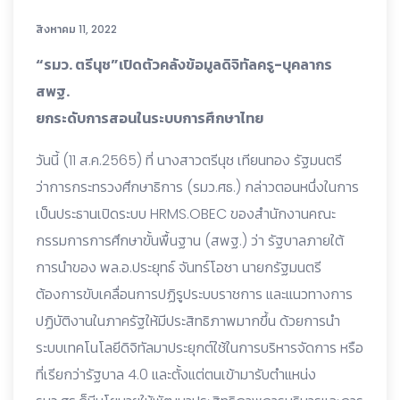
สิงหาคม 11, 2022
“รมว. ตรีนุช”เปิดตัวคลังข้อมูลดิจิทัลครู-บุคลากร
สพฐ.
ยกระดับการสอนในระบบการศึกษาไทย
วันนี้ (11 ส.ค.2565) ที่ นางสาวตรีนุช เทียนทอง รัฐมนตรี
ว่าการกระทรวงศึกษาธิการ (รมว.ศธ.) กล่าวตอนหนึ่งในการ
เป็นประธานเปิดระบบ HRMS.OBEC ของสำนักงานคณะ
กรรมการการศึกษาขั้นพื้นฐาน (สพฐ.) ว่า รัฐบาลภายใต้
การนำของ พล.อ.ประยุทธ์ จันทร์โอชา นายกรัฐมนตรี
ต้องการขับเคลื่อนการปฏิรูประบบราชการ และแนวทางการ
ปฏิบัติงานในภาครัฐให้มีประสิทธิภาพมากขึ้น ด้วยการนำ
ระบบเทคโนโลยีดิจิทัลมาประยุกต์ใช้ในการบริหารจัดการ หรือ
ที่เรียกว่ารัฐบาล 4.0 และตั้งแต่ตนเข้ามารับตำแหน่ง