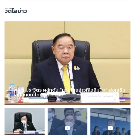
วิดีโอข่าว
พล.อ.ประวิตร ผลักดัน “มวยไทยสู่เวทีโอลิมปิก” ส่งเสริม
เอกลักษณ์ไทยสู่สากล !!!