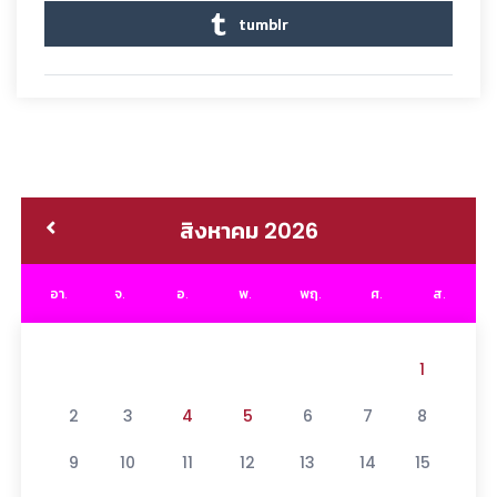
tumblr
สิงหาคม 2026
อา.
จ.
อ.
พ.
พฤ.
ศ.
ส.
1
2
3
4
5
6
7
8
9
10
11
12
13
14
15