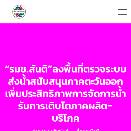
“รมช.สันติ”ลงพื้นที่ตรวจระบบ
ส่งน้ำสนับสนุนภาคตะวันออก
เพิ่มประสิทธิภาพการจัดการน้ำ
รับการเติบโตภาคผลิต-
บริโภค